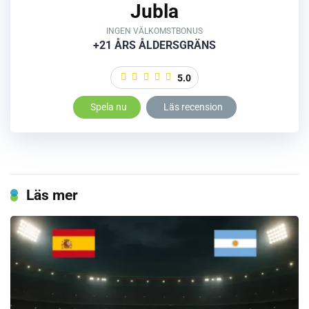
Jubla
INGEN VÄLKOMSTBONUS
+21 ÅRS ÅLDERSGRÄNS
5.0
Spela nu
Läs recension
Läs mer