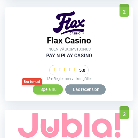
2
Flax Casino
INGEN VÄLKOMSTBONUS
PAY N PLAY CASINO
5.0
18+ Regler och villkor gäller
Spela nu
Läs recension
3