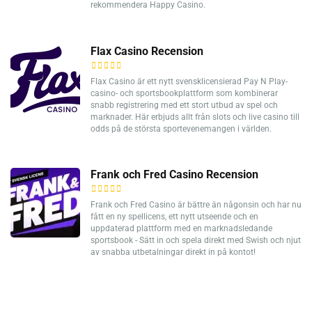
rekommendera Happy Casino.
Flax Casino Recension
Flax Casino är ett nytt svensklicensierad Pay N Play-
casino- och sportsbookplattform som kombinerar
snabb registrering med ett stort utbud av spel och
marknader. Här erbjuds allt från slots och live casino till
odds på de största sportevenemangen i världen.
Frank och Fred Casino Recension
Frank och Fred Casino är bättre än någonsin och har nu
fått en ny spellicens, ett nytt utseende och en
uppdaterad plattform med en marknadsledande
sportsbook - Sätt in och spela direkt med Swish och njut
av snabba utbetalningar direkt in på kontot!