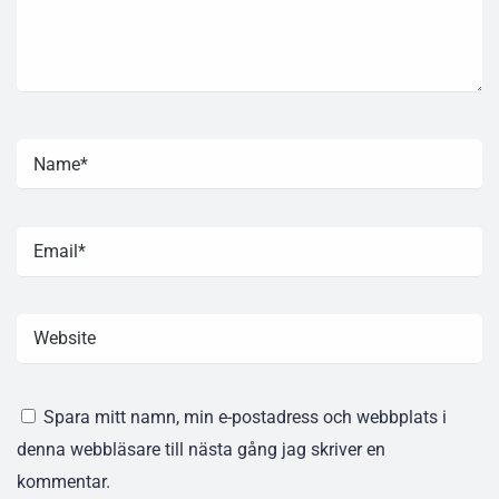
Spara mitt namn, min e-postadress och webbplats i
denna webbläsare till nästa gång jag skriver en
kommentar.