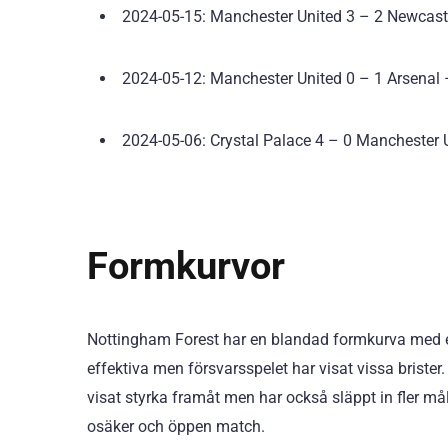
2024-05-15: Manchester United 3 – 2 Newcastl
2024-05-12: Manchester United 0 – 1 Arsenal 
2024-05-06: Crystal Palace 4 – 0 Manchester 
Formkurvor
Nottingham Forest har en blandad formkurva med en
effektiva men försvarsspelet har visat vissa brister
visat styrka framåt men har också släppt in fler 
osäker och öppen match.