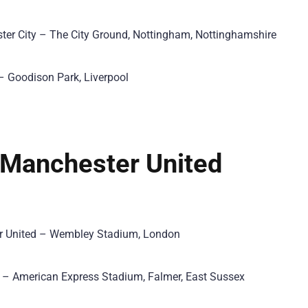
ter City – The City Ground, Nottingham, Nottinghamshire
– Goodison Park, Liverpool
 Manchester United
er United – Wembley Stadium, London
d – American Express Stadium, Falmer, East Sussex