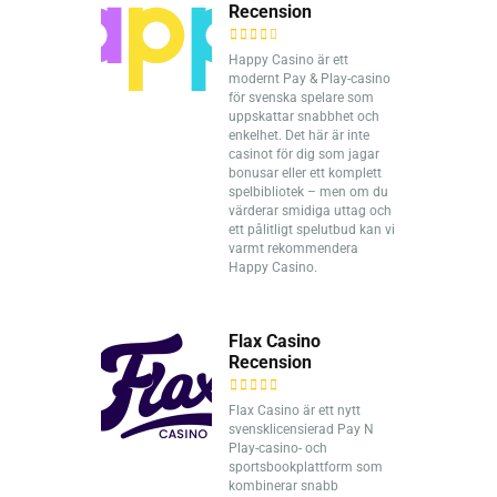
Recension
Happy Casino är ett
modernt Pay & Play-casino
för svenska spelare som
uppskattar snabbhet och
enkelhet. Det här är inte
casinot för dig som jagar
bonusar eller ett komplett
spelbibliotek – men om du
värderar smidiga uttag och
ett pålitligt spelutbud kan vi
varmt rekommendera
Happy Casino.
Flax Casino
Recension
Flax Casino är ett nytt
svensklicensierad Pay N
Play-casino- och
sportsbookplattform som
kombinerar snabb