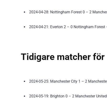
2024-04-28: Nottingham Forest 0 – 2 Manches
2024-04-21: Everton 2 – 0 Nottingham Forest 
Tidigare matcher för
2024-05-25: Manchester City 1 – 2 Manchest
2024-05-19: Brighton 0 – 2 Manchester Unite