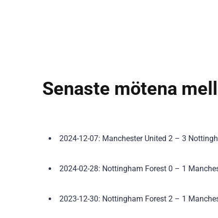
Senaste mötena mell
2024-12-07: Manchester United 2 – 3 Nottingh
2024-02-28: Nottingham Forest 0 – 1 Manches
2023-12-30: Nottingham Forest 2 – 1 Manches