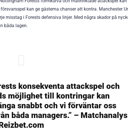
 Nottingham Forests formkurva och målinriktade attackspel kan
t försvarsspel kan ge gästerna chanser att kontra. Manchester U
arje misstag i Forests defensiva linjer. Med några skador på nyck
ån båda lagen.
ests konsekventa attackspel och
 möjlighet till kontringar kan
nga snabbt och vi förväntar oss
rån båda managers.” – Matchanalys
Reizbet.com