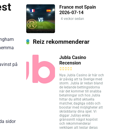
est
France mot Spain
2026-07-14
4 veckor sedan
tingham
Reiz rekommenderar
t hemma
Jubla Casino
Recension
avinst på
Nya Jubla Casino är här och
är påväg att ta Sverige med
storm. Jubla är redan bland
de ledande bettingsidorna
när det kommer till snabba
betalningar och hos Jubla
hittar du alltid aktuella
matcher, dagliga odds och
boostar med möjligheter att
skräddarsy dina spel. Vi
diggar Jublas enkla
gränssnitt något kopiöst
da sidor
och rekommenderar
verkligen att testar deras