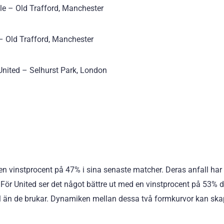
e – Old Trafford, Manchester
– Old Trafford, Manchester
United – Selhurst Park, London
 vinstprocent på 47% i sina senaste matcher. Deras anfall har 
. För United ser det något bättre ut med en vinstprocent på 53% 
mål än de brukar. Dynamiken mellan dessa två formkurvor kan sk