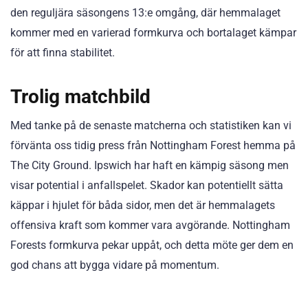
den reguljära säsongens 13:e omgång, där hemmalaget
kommer med en varierad formkurva och bortalaget kämpar
för att finna stabilitet.
Trolig matchbild
Med tanke på de senaste matcherna och statistiken kan vi
förvänta oss tidig press från Nottingham Forest hemma på
The City Ground. Ipswich har haft en kämpig säsong men
visar potential i anfallspelet. Skador kan potentiellt sätta
käppar i hjulet för båda sidor, men det är hemmalagets
offensiva kraft som kommer vara avgörande. Nottingham
Forests formkurva pekar uppåt, och detta möte ger dem en
god chans att bygga vidare på momentum.