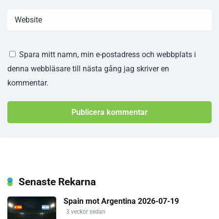
Spara mitt namn, min e-postadress och webbplats i
denna webbläsare till nästa gång jag skriver en
kommentar.
Senaste Rekarna
Spain mot Argentina 2026-07-19
3 veckor sedan