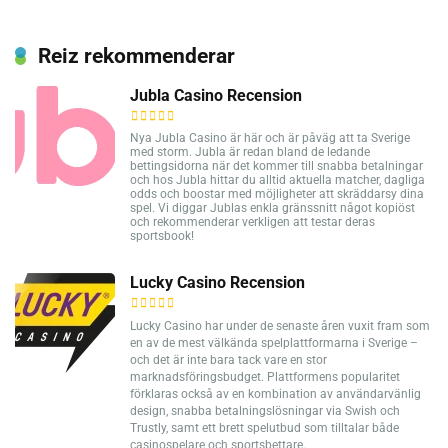
Reiz rekommenderar
Jubla Casino Recension
Nya Jubla Casino är här och är påväg att ta Sverige
med storm. Jubla är redan bland de ledande
bettingsidorna när det kommer till snabba betalningar
och hos Jubla hittar du alltid aktuella matcher, dagliga
odds och boostar med möjligheter att skräddarsy dina
spel. Vi diggar Jublas enkla gränssnitt något kopiöst
och rekommenderar verkligen att testar deras
sportsbook!
Lucky Casino Recension
Lucky Casino har under de senaste åren vuxit fram som
en av de mest välkända spelplattformarna i Sverige –
och det är inte bara tack vare en stor
marknadsföringsbudget. Plattformens popularitet
förklaras också av en kombination av användarvänlig
design, snabba betalningslösningar via Swish och
Trustly, samt ett brett spelutbud som tilltalar både
casinospelare och sportsbettare.