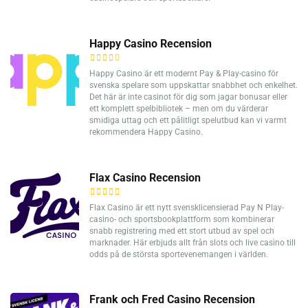
Happy Casino Recension
Happy Casino är ett modernt Pay & Play-casino för
svenska spelare som uppskattar snabbhet och enkelhet.
Det här är inte casinot för dig som jagar bonusar eller
ett komplett spelbibliotek – men om du värderar
smidiga uttag och ett pålitligt spelutbud kan vi varmt
rekommendera Happy Casino.
Flax Casino Recension
Flax Casino är ett nytt svensklicensierad Pay N Play-
casino- och sportsbookplattform som kombinerar
snabb registrering med ett stort utbud av spel och
marknader. Här erbjuds allt från slots och live casino till
odds på de största sportevenemangen i världen.
Frank och Fred Casino Recension