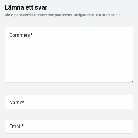
Lämna ett svar
Din e-postadress kommer inte publiceras.
Obligatoriska fält är märkta
*