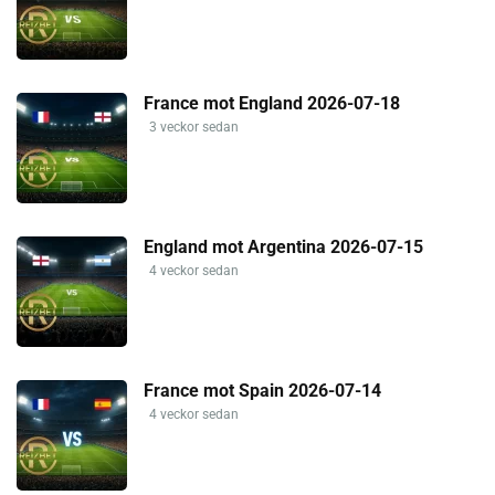
France mot England 2026-07-18
3 veckor sedan
England mot Argentina 2026-07-15
4 veckor sedan
France mot Spain 2026-07-14
4 veckor sedan