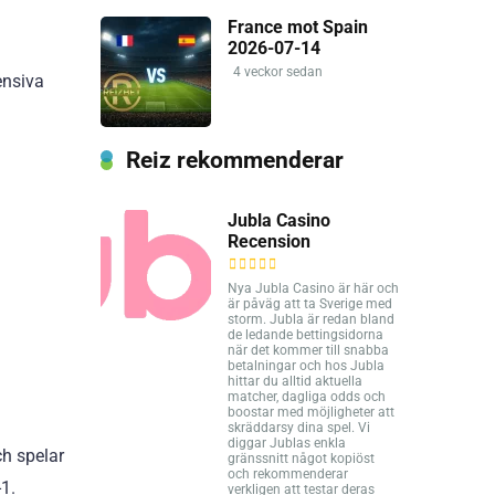
France mot Spain
2026-07-14
4 veckor sedan
ensiva
Reiz rekommenderar
Jubla Casino
Recension
Nya Jubla Casino är här och
är påväg att ta Sverige med
storm. Jubla är redan bland
de ledande bettingsidorna
när det kommer till snabba
betalningar och hos Jubla
hittar du alltid aktuella
matcher, dagliga odds och
boostar med möjligheter att
skräddarsy dina spel. Vi
diggar Jublas enkla
ch spelar
gränssnitt något kopiöst
och rekommenderar
1.
verkligen att testar deras