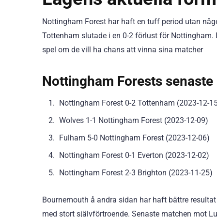
Nottingham Forest har haft en tuff period utan n
Tottenham slutade i en 0-2 förlust för Nottingham. L
spel om de vill ha chans att vinna sina matcher
Nottingham Forests senaste
Nottingham Forest 0-2 Tottenham (2023-12-1
Wolves 1-1 Nottingham Forest (2023-12-09)
Fulham 5-0 Nottingham Forest (2023-12-06)
Nottingham Forest 0-1 Everton (2023-12-02)
Nottingham Forest 2-3 Brighton (2023-11-25)
Bournemouth å andra sidan har haft bättre resultat 
med stort självförtroende. Senaste matchen mot Lut