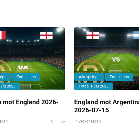
tips
Fotboll tips
Alla speltips
Fotboll tips
s-VM 2026
Fotbolls-VM 2026
e mot England 2026-
England mot Argentin
2026-07-15
sedan
0
76
4 veckor sedan