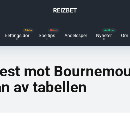
REIZBET
Bettingsidor
Speltips
Andelsspel
Nyheter
Om 
est mot Bournemout
n av tabellen