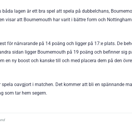
 båda lagen är ett bra spel att spela på dubbelchans, Bournem
ken visar att Bournemouth har varit i bättre form och Nottingham
est för närvarande på 14 poäng och ligger på 17:e plats. De beh
. Å andra sidan ligger Bournemouth på 19 poäng och befinner sig p
em en ny boost och kanske till och med placera dem på den övr
er spela oavgjort i matchen. Det kommer att bli en spännande m
lag som tar hem segern.
und