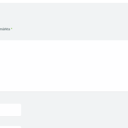
r märkta
*