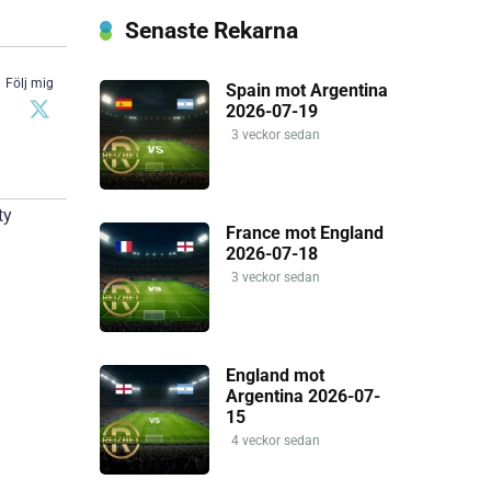
Senaste Rekarna
Följ mig
Spain mot Argentina
2026-07-19
3 veckor sedan
ty
France mot England
2026-07-18
3 veckor sedan
England mot
Argentina 2026-07-
15
4 veckor sedan