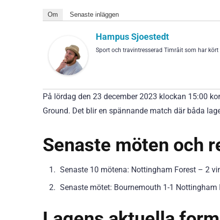
Om
Senaste inläggen
Hampus Sjoestedt
Sport och travintresserad Timråit som har kört 
På lördag den 23 december 2023 klockan 15:00 ko
Ground. Det blir en spännande match där båda lage
Senaste möten och re
Senaste 10 mötena: Nottingham Forest – 2 vin
Senaste mötet: Bournemouth 1-1 Nottingham 
Lagens aktuella form