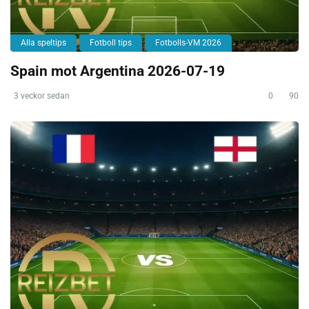
Alla speltips
Fotboll tips
Fotbolls-VM 2026
Spain mot Argentina 2026-07-19
3 veckor sedan
0
90