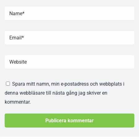
Spara mitt namn, min e-postadress och webbplats i
denna webbläsare till nästa gång jag skriver en
kommentar.