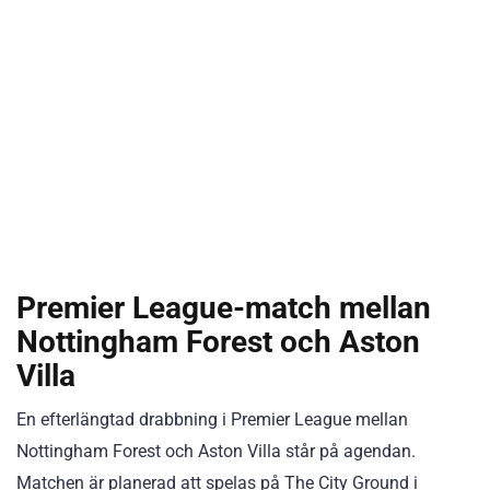
Premier League-match mellan
Nottingham Forest och Aston
Villa
En efterlängtad drabbning i Premier League mellan
Nottingham Forest och Aston Villa står på agendan.
Matchen är planerad att spelas på The City Ground i