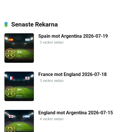
Senaste Rekarna
Spain mot Argentina 2026-07-19
3 veckor sedan
France mot England 2026-07-18
3 veckor sedan
England mot Argentina 2026-07-15
4 veckor sedan