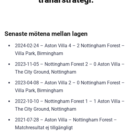
Senaste mötena mellan lagen
2024-02-24 – Aston Villa 4 – 2 Nottingham Forest –
Villa Park, Birmingham
2023-11-05 – Nottingham Forest 2 – 0 Aston Villa –
The City Ground, Nottingham
2023-04-08 – Aston Villa 2 – 0 Nottingham Forest –
Villa Park, Birmingham
2022-10-10 – Nottingham Forest 1 – 1 Aston Villa –
The City Ground, Nottingham
2021-07-28 – Aston Villa – Nottingham Forest –
Matchresultat ej tillgängligt