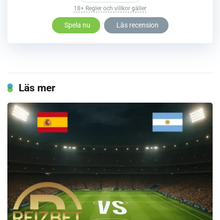
18+ Regler och villkor gäller
Spela nu
Läs recension
Läs mer