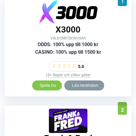
1
X3000
VÄLKOMSTBONUSAR
ODDS: 100% upp till 1000 kr
CASINO: 100% upp till 1500 kr
5.0
18+ Regler och villkor gäller
Spela nu
Läs recension
2