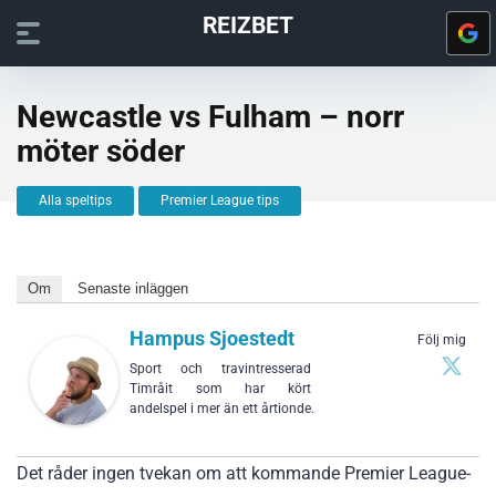
REIZBET
Newcastle vs Fulham – norr
möter söder
Alla speltips
Premier League tips
Om
Senaste inläggen
Hampus Sjoestedt
Följ mig
Sport och travintresserad
Timråit som har kört
andelspel i mer än ett årtionde.
Det råder ingen tvekan om att kommande Premier League-