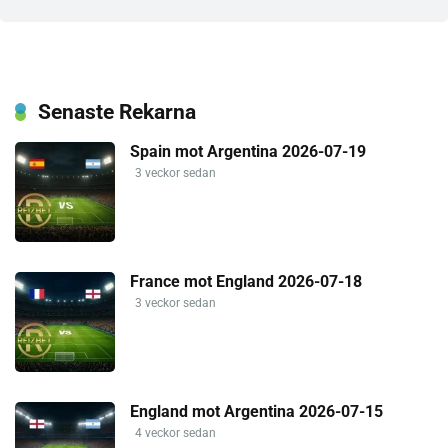
Senaste Rekarna
Spain mot Argentina 2026-07-19
3 veckor sedan
France mot England 2026-07-18
3 veckor sedan
England mot Argentina 2026-07-15
4 veckor sedan