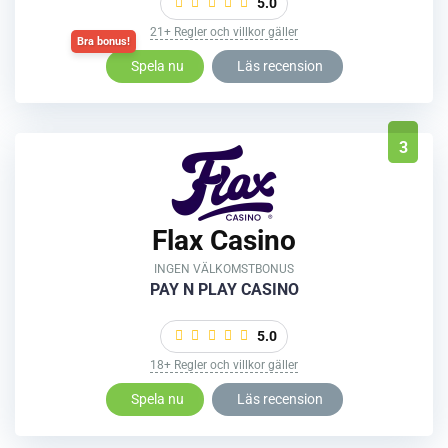
5.0
21+ Regler och villkor gäller
Spela nu
Läs recension
3
Flax Casino
INGEN VÄLKOMSTBONUS
PAY N PLAY CASINO
5.0
18+ Regler och villkor gäller
Spela nu
Läs recension