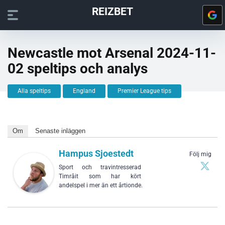
REIZBET
Newcastle mot Arsenal 2024-11-
02 speltips och analys
Alla speltips
England
Premier League tips
Om
Senaste inläggen
Hampus Sjoestedt
Följ mig
Sport och travintresserad
Timråit som har kört
andelspel i mer än ett årtionde.