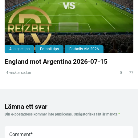
Alla speltips
Fotboll tips
Fotbolls-VM 2026
England mot Argentina 2026-07-15
4 veckor sedan
0
77
Lämna ett svar
Din e-postadress kommer inte publiceras.
Obligatoriska fält är märkta
*