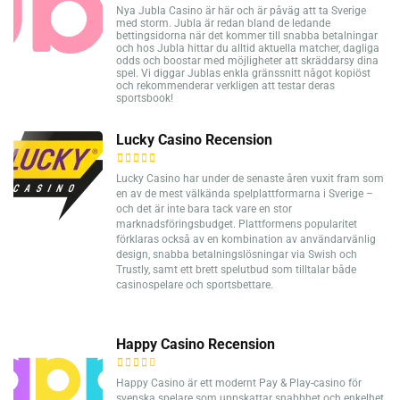
Nya Jubla Casino är här och är påväg att ta Sverige
med storm. Jubla är redan bland de ledande
bettingsidorna när det kommer till snabba betalningar
och hos Jubla hittar du alltid aktuella matcher, dagliga
odds och boostar med möjligheter att skräddarsy dina
spel. Vi diggar Jublas enkla gränssnitt något kopiöst
och rekommenderar verkligen att testar deras
sportsbook!
Lucky Casino Recension
Lucky Casino har under de senaste åren vuxit fram som
en av de mest välkända spelplattformarna i Sverige –
och det är inte bara tack vare en stor
marknadsföringsbudget. Plattformens popularitet
förklaras också av en kombination av användarvänlig
design, snabba betalningslösningar via Swish och
Trustly, samt ett brett spelutbud som tilltalar både
casinospelare och sportsbettare.
Happy Casino Recension
Happy Casino är ett modernt Pay & Play-casino för
svenska spelare som uppskattar snabbhet och enkelhet.