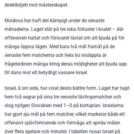
direktbiljett mot mästerskapet.
Moldova har haft det kämpigt under de senaste
månaderna. Laget står på tre raka förluster i kvalet – där
offensiven haltat och försvaret tävlat om att bjuda på för
många öppna lägen. Med bara två mål framåt på de
senaste fem matcherna och hela tio insläppta är
frågetecknen många kring deras möjligheter att bjuda upp
till dans mot ett betydligt vassare Israel.
Israel, å sin sida, har visat desto bättre form. Laget har tagit
hem två segrar på sina tre senaste tävlingsmatcher och
slog nyligen Slovakien med 1–0 på bortaplan. Israelarna
har gjort sju mål på fem matcher, vilket markerar både ett
offensivt självförtroende och förmåga att sprida målen
över flera spelare och minuter. I tabellen nosar Israel på