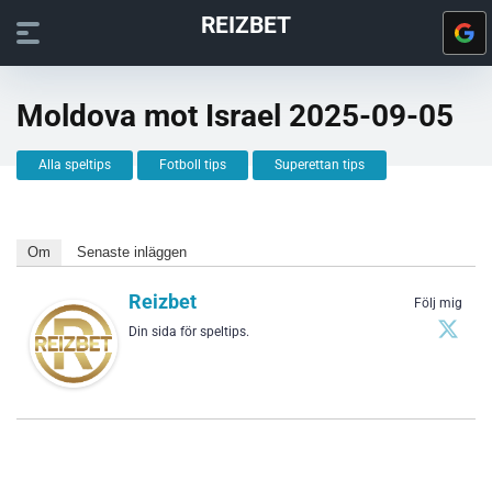
REIZBET
Moldova mot Israel 2025-09-05
Alla speltips
Fotboll tips
Superettan tips
Om
Senaste inläggen
Reizbet
Följ mig
Din sida för speltips.