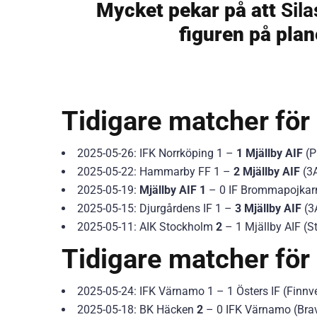
Mycket pekar på att
Sil
figuren på plan
Tidigare matcher fö
2025-05-26: IFK Norrköping 1 –
1 Mjällby AIF
(P
2025-05-22: Hammarby FF 1 –
2 Mjällby AIF
(3A
2025-05-19:
Mjällby AIF 1
– 0 IF Brommapojkarn
2025-05-15: Djurgårdens IF 1 –
3 Mjällby AIF
(3
2025-05-11: AIK Stockholm
2
– 1 Mjällby AIF (S
Tidigare matcher för
2025-05-24: IFK Värnamo 1 – 1 Östers IF (Finn
2025-05-18: BK Häcken
2
– 0 IFK Värnamo (Brav