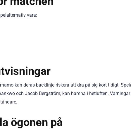
för matchen
pelalternativ vara:
utvisningar
amo kan deras backlinje riskera att dra på sig kort tidigt. Spe
wankwo och Jacob Bergström, kan hamna i hetluften. Varningar
ståndare.
lla ögonen på