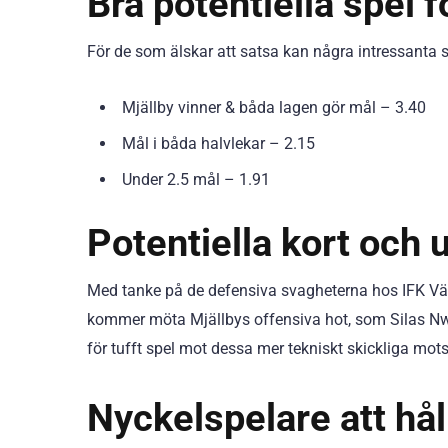
Bra potentiella spel 
För de som älskar att satsa kan några intressanta s
Mjällby vinner & båda lagen gör mål – 3.40
Mål i båda halvlekar – 2.15
Under 2.5 mål – 1.91
Potentiella kort och 
Med tanke på de defensiva svagheterna hos IFK Värn
kommer möta Mjällbys offensiva hot, som Silas N
för tufft spel mot dessa mer tekniskt skickliga mot
Nyckelspelare att hå