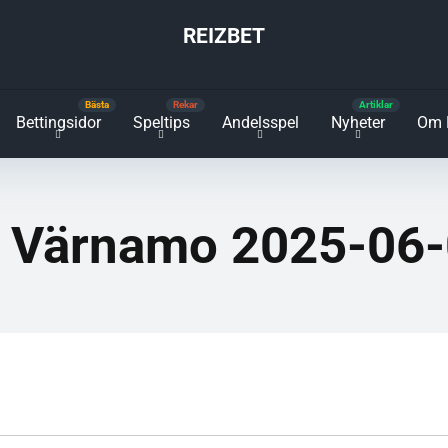
REIZBET
Bettingsidor
Speltips
Andelsspel
Nyheter
Om 
K Värnamo 2025-06