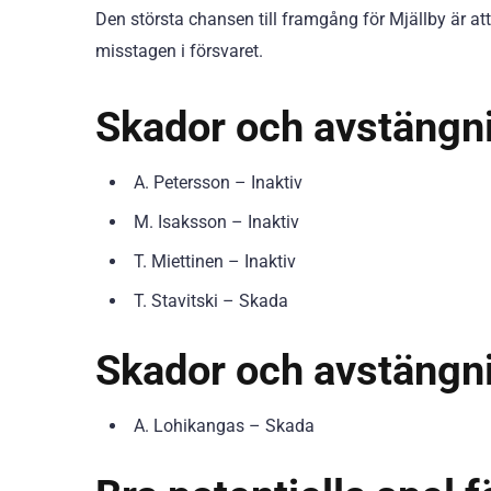
Den största chansen till framgång för Mjällby är at
misstagen i försvaret.
Skador och avstängni
A. Petersson – Inaktiv
M. Isaksson – Inaktiv
T. Miettinen – Inaktiv
T. Stavitski – Skada
Skador och avstängn
A. Lohikangas – Skada