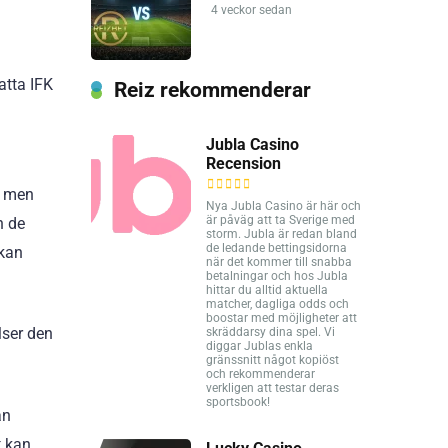
4 veckor sedan
atta IFK
Reiz rekommenderar
Jubla Casino
Recension
v men
Nya Jubla Casino är här och
är påväg att ta Sverige med
h de
storm. Jubla är redan bland
de ledande bettingsidorna
 kan
när det kommer till snabba
betalningar och hos Jubla
hittar du alltid aktuella
matcher, dagliga odds och
boostar med möjligheter att
lser den
skräddarsy dina spel. Vi
diggar Jublas enkla
gränssnitt något kopiöst
och rekommenderar
verkligen att testar deras
sportsbook!
an
t kan