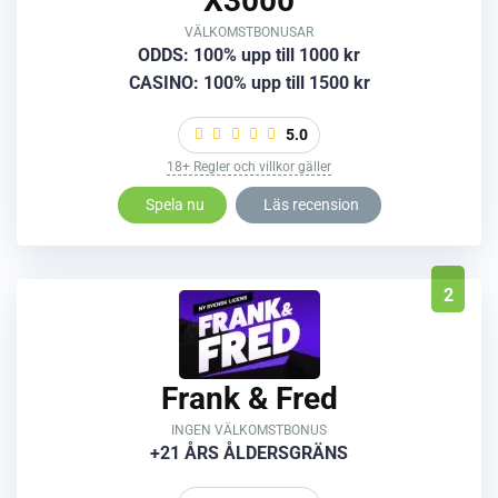
X3000
VÄLKOMSTBONUSAR
ODDS: 100% upp till 1000 kr
CASINO: 100% upp till 1500 kr
5.0
18+ Regler och villkor gäller
Spela nu
Läs recension
2
Frank & Fred
INGEN VÄLKOMSTBONUS
+21 ÅRS ÅLDERSGRÄNS