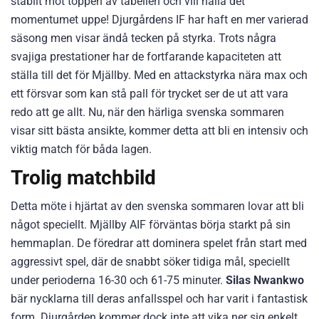
stabilt mot toppen av tabellen och vill hålla det
momentumet uppe! Djurgårdens IF har haft en mer varierad
säsong men visar ändå tecken på styrka. Trots några
svajiga prestationer har de fortfarande kapaciteten att
ställa till det för Mjällby. Med en attackstyrka nära max och
ett försvar som kan stå pall för trycket ser de ut att vara
redo att ge allt. Nu, när den härliga svenska sommaren
visar sitt bästa ansikte, kommer detta att bli en intensiv och
viktig match för båda lagen.
Trolig matchbild
Detta möte i hjärtat av den svenska sommaren lovar att bli
något speciellt. Mjällby AIF förväntas börja starkt på sin
hemmaplan. De föredrar att dominera spelet från start med
aggressivt spel, där de snabbt söker tidiga mål, speciellt
under perioderna 16-30 och 61-75 minuter.
Silas Nwankwo
bär nycklarna till deras anfallsspel och har varit i fantastisk
form. Djurgården kommer dock inte att vika ner sig enkelt.