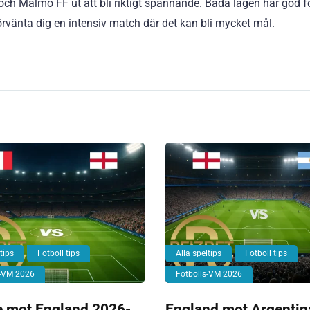
ch Malmö FF ut att bli riktigt spännande. Båda lagen har god 
örvänta dig en intensiv match där det kan bli mycket mål.
tips
Fotboll tips
Alla speltips
Fotboll tips
s-VM 2026
Fotbolls-VM 2026
e mot England 2026-
England mot Argentin