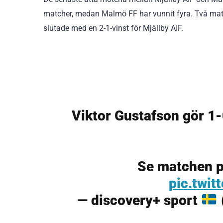
matcher, medan Malmö FF har vunnit fyra. Två matc
slutade med en 2-1-vinst för Mjällby AIF.
Viktor Gustafson gör 1
Se matchen 
pic.twi
— discovery+ sport