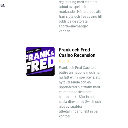
registrering med ett stort
ar.
utbud av spel och
marknader. Här erbjuds allt
från slots och live casino till
odds på de största
sportevenemangen i
världen.
Frank och Fred
Casino Recension
Frank och Fred Casino är
bättre än någonsin och har
nu fått en ny spellicens, ett
nytt utseende och en
uppdaterad plattform med
en marknadsledande
sportsbook - Sätt in och
spela direkt med Swish och
njut av snabba
utbetalningar direkt in på
kontot!