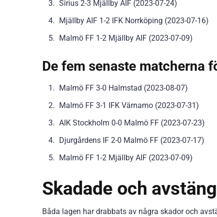
Sirius 2-3 Mjällby AIF (2023-07-24)
Mjällby AIF 1-2 IFK Norrköping (2023-07-16)
Malmö FF 1-2 Mjällby AIF (2023-07-09)
De fem senaste matcherna f
Malmö FF 3-0 Halmstad (2023-08-07)
Malmö FF 3-1 IFK Värnamo (2023-07-31)
AIK Stockholm 0-0 Malmö FF (2023-07-23)
Djurgårdens IF 2-0 Malmö FF (2023-07-17)
Malmö FF 1-2 Mjällby AIF (2023-07-09)
Skadade och avstäng
Båda lagen har drabbats av några skador och avstä