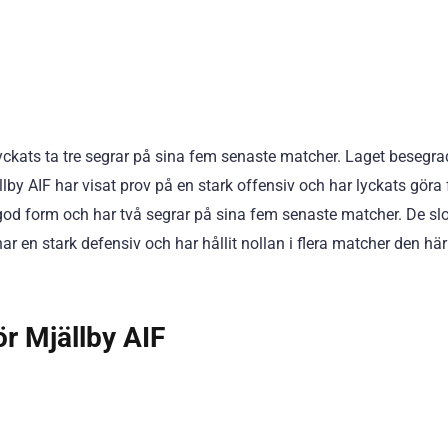
 lyckats ta tre segrar på sina fem senaste matcher. Laget besegr
by AIF har visat prov på en stark offensiv och har lyckats göra 
od form och har två segrar på sina fem senaste matcher. De sl
 en stark defensiv och har hållit nollan i flera matcher den här
r Mjällby AIF
)