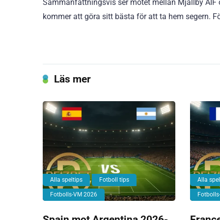
Sammanfattningsvis ser mötet mellan Mjällby AIF o
kommer att göra sitt bästa för att ta hem segern. F
Läs mer
Alla speltips
Fotboll tips
Alla spel
Fotbolls-VM 2026
Fotboll
Spain mot Argentina 2026-
Franc