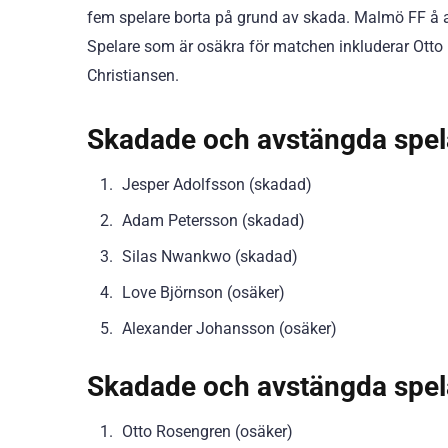
fem spelare borta på grund av skada. Malmö FF å a
Spelare som är osäkra för matchen inkluderar Ott
Christiansen.
Skadade och avstängda spela
Jesper Adolfsson (skadad)
Adam Petersson (skadad)
Silas Nwankwo (skadad)
Love Björnson (osäker)
Alexander Johansson (osäker)
Skadade och avstängda spel
Otto Rosengren (osäker)