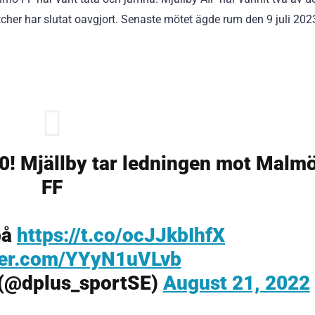
her har slutat oavgjort. Senaste mötet ägde rum den 9 juli 202
-0! Mjällby tar ledningen mot Malm
FF
på
https://t.co/ocJJkbIhfX
tter.com/YYyN1uVLvb
(@dplus_sportSE)
August 21, 2022