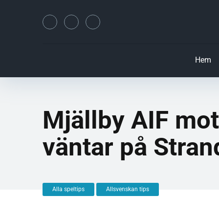
Hem
Mjällby AIF mo
väntar på Stran
Alla speltips
Allsvenskan tips