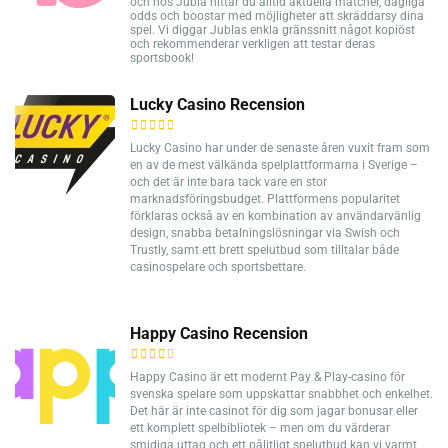
och hos Jubla hittar du alltid aktuella matcher, dagliga
odds och boostar med möjligheter att skräddarsy dina
spel. Vi diggar Jublas enkla gränssnitt något kopiöst
och rekommenderar verkligen att testar deras
sportsbook!
Lucky Casino Recension
Lucky Casino har under de senaste åren vuxit fram som
en av de mest välkända spelplattformarna i Sverige –
och det är inte bara tack vare en stor
marknadsföringsbudget. Plattformens popularitet
förklaras också av en kombination av användarvänlig
design, snabba betalningslösningar via Swish och
Trustly, samt ett brett spelutbud som tilltalar både
casinospelare och sportsbettare.
Happy Casino Recension
Happy Casino är ett modernt Pay & Play-casino för
svenska spelare som uppskattar snabbhet och enkelhet.
Det här är inte casinot för dig som jagar bonusar eller
ett komplett spelbibliotek – men om du värderar
smidiga uttag och ett pålitligt spelutbud kan vi varmt