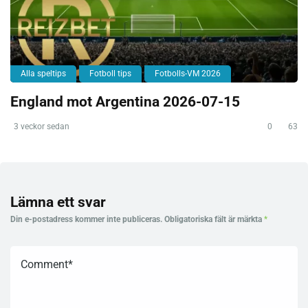
Alla speltips
Fotboll tips
Fotbolls-VM 2026
England mot Argentina 2026-07-15
3 veckor sedan
0
63
Lämna ett svar
Din e-postadress kommer inte publiceras.
Obligatoriska fält är märkta
*