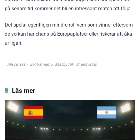
på senare tid kommer det bli en intressant match att följa.
Det spelar egentligen mindre roll vem som vinner eftersom
de verkan har chans på Europaplatser eller riskerar att åka
ur ligan.
Allsvenskan
,
IFK Värnamo
,
Mjällby AIF
,
Strandvallen
Läs mer