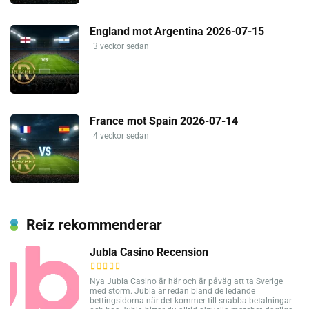
England mot Argentina 2026-07-15
3 veckor sedan
France mot Spain 2026-07-14
4 veckor sedan
Reiz rekommenderar
Jubla Casino Recension
Nya Jubla Casino är här och är påväg att ta Sverige
med storm. Jubla är redan bland de ledande
bettingsidorna när det kommer till snabba betalningar