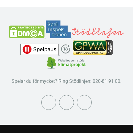
Spelar du för mycket? Ring Stödlinjen: 020-81 91 00.