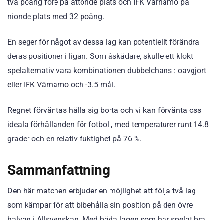
två poäng före på åttonde plats och IFK Värnamo på
nionde plats med 32 poäng.
En seger för något av dessa lag kan potentiellt förändra
deras positioner i ligan. Som åskådare, skulle ett klokt
spelalternativ vara kombinationen dubbelchans : oavgjort
eller IFK Värnamo och -3.5 mål.
Regnet förväntas hålla sig borta och vi kan förvänta oss
ideala förhållanden för fotboll, med temperaturer runt 14.8
grader och en relativ fuktighet på 76 %.
Sammanfattning
Den här matchen erbjuder en möjlighet att följa två lag
som kämpar för att bibehålla sin position på den övre
halvan i Allsvenskan. Med båda lagen som har spelat bra