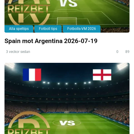
Alla speltips
Fotboll tips
Fotbolls-VM 2026
Spain mot Argentina 2026-07-19
3 veckor sedan
0
89