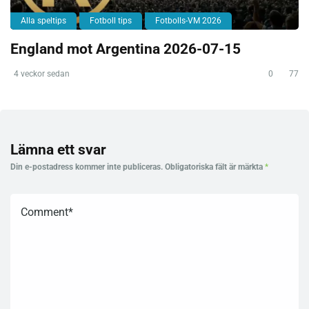
Alla speltips
Fotboll tips
Fotbolls-VM 2026
England mot Argentina 2026-07-15
4 veckor sedan
0
77
Lämna ett svar
Din e-postadress kommer inte publiceras.
Obligatoriska fält är märkta
*