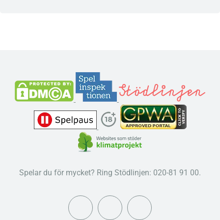
Spelar du för mycket? Ring Stödlinjen: 020-81 91 00.