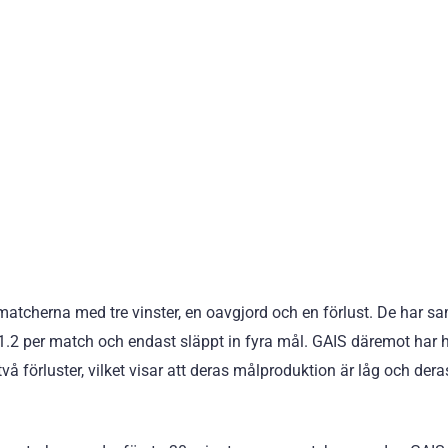
matcherna med tre vinster, en oavgjord och en förlust. De har sa
 1.2 per match och endast släppt in fyra mål. GAIS däremot har 
vå förluster, vilket visar att deras målproduktion är låg och dera