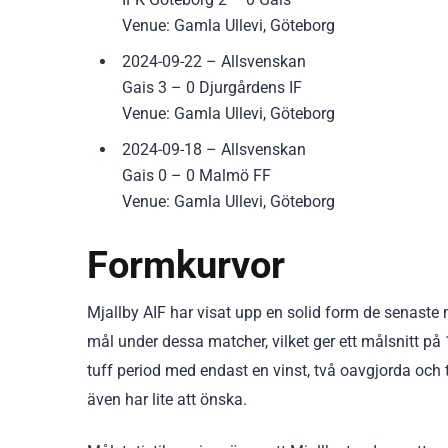
Venue: Gamla Ullevi, Göteborg
2024-09-22 – Allsvenskan
Gais 3 – 0 Djurgårdens IF
Venue: Gamla Ullevi, Göteborg
2024-09-18 – Allsvenskan
Gais 0 – 0 Malmö FF
Venue: Gamla Ullevi, Göteborg
Formkurvor
Mjallby AIF har visat upp en solid form de senaste 
mål under dessa matcher, vilket ger ett målsnitt på
tuff period med endast en vinst, två oavgjorda och t
även har lite att önska.