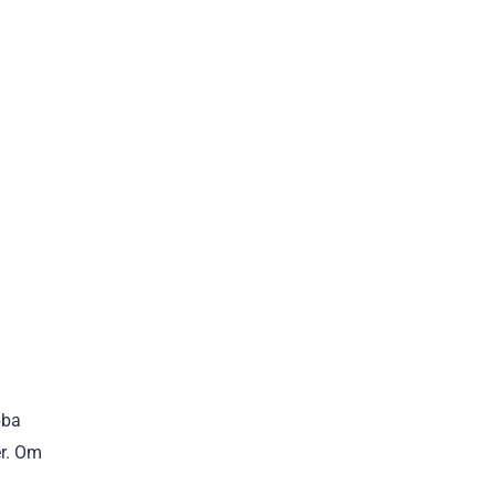
bba
er. Om