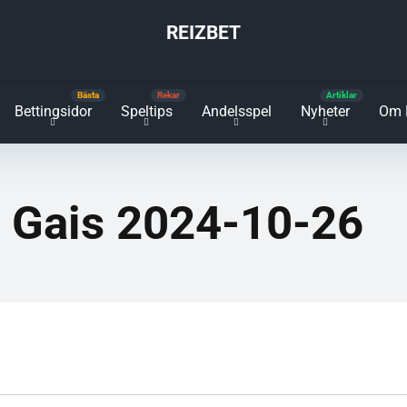
REIZBET
Bettingsidor
Speltips
Andelsspel
Nyheter
Om 
t Gais 2024-10-26