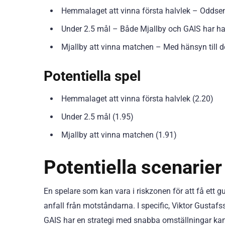
Hemmalaget att vinna första halvlek – Oddsen t
Under 2.5 mål – Både Mjallby och GAIS har haf
Mjallby att vinna matchen – Med hänsyn till 
Potentiella spel
Hemmalaget att vinna första halvlek (2.20)
Under 2.5 mål (1.95)
Mjallby att vinna matchen (1.91)
Potentiella scenarier 
En spelare som kan vara i riskzonen för att få ett g
anfall från motståndarna. I specific, Viktor Gustaf
GAIS har en strategi med snabba omställningar kan 