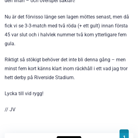
den linan – och överspel såklart!
Nu är det förvisso länge sen lagen möttes senast, men då
fick vi se 3-3-match med två röda (+ ett gult) innan första
45 var slut och i halvlek nummer två kom ytterligare fem
gula.
Riktigt så stökigt behöver det inte bli denna gång – men
minst fem kort känns klart inom räckhåll i ett vad jag tror
hett derby på Riverside Stadium.
Lycka till vid rygg!
// JV
1