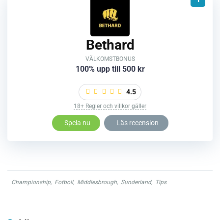
Bethard
VÄLKOMSTBONUS
100% upp till 500 kr
4.5
18+ Regler och villkor gäller
Spela nu
Läs recension
Championship
,
Fotboll
,
Middlesbrough
,
Sunderland
,
Tips