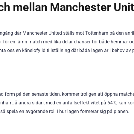
h mellan Manchester Uni
omgång där Manchester United ställs mot Tottenham på den anri
ar för en jämn match med lika delar chanser för både hemma- o
nta oss en känslofylld tillställning där båda lagen är i behov av
nd form på den senaste tiden, kommer troligen att öppna match
ottenham, å andra sidan, med en anfallseffektivitet på 64%, kan k
kså spela en avgörande roll i hur lagen formerar sig på planen.