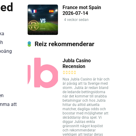
ted
France mot Spain
2026-07-14
4 veckor sedan
ka
ch
Reiz rekommenderar
 poäng
Jubla Casino
Recension
Nya Jubla Casino är här och
är påväg att ta Sverige med
storm. Jubla är redan bland
de ledande bettingsidorna
en
när det kommer till snabba
betalningar och hos Jubla
omma att
hittar du alltid aktuella
matcher, dagliga odds och
boostar med möjligheter att
skräddarsy dina spel. Vi
diggar Jublas enkla
gränssnitt något kopiöst
och rekommenderar
verkligen att testar deras