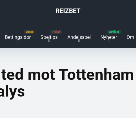
REIZBET
Bettingsidor
Speltips
Andelsspel
Nyheter
Om 
ited mot Tottenham
alys