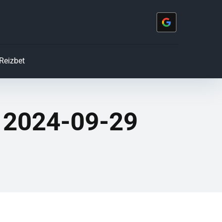
Reizbet
 2024-09-29