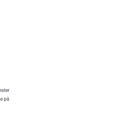
ester
ke på