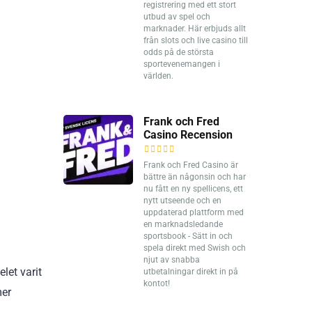
registrering med ett stort
utbud av spel och
marknader. Här erbjuds allt
från slots och live casino till
odds på de största
sportevenemangen i
världen.
Frank och Fred
Casino Recension
Frank och Fred Casino är
bättre än någonsin och har
nu fått en ny spellicens, ett
nytt utseende och en
uppdaterad plattform med
en marknadsledande
sportsbook - Sätt in och
spela direkt med Swish och
njut av snabba
let varit
utbetalningar direkt in på
kontot!
mer