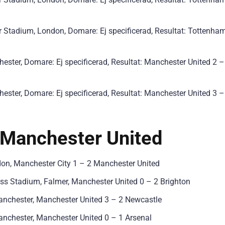
Stadium, London, Domare: Ej specificerad, Resultat: Tottenham
ester, Domare: Ej specificerad, Resultat: Manchester United 2 –
ester, Domare: Ej specificerad, Resultat: Manchester United 3 –
 Manchester United
n, Manchester City 1 – 2 Manchester United
ss Stadium, Falmer, Manchester United 0 – 2 Brighton
anchester, Manchester United 3 – 2 Newcastle
anchester, Manchester United 0 – 1 Arsenal