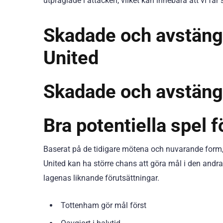
utpräglade i attacken, vilket kan innebära att vi få
Skadade och avstäng
United
Skadade och avstäng
Bra potentiella spel 
Baserat på de tidigare mötena och nuvarande form,
United kan ha större chans att göra mål i den andra 
lagenas liknande förutsättningar.
Tottenham gör mål först