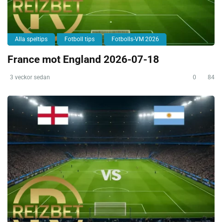
Alla speltips
Fotboll tips
Fotbolls-VM 2026
France mot England 2026-07-18
3 veckor sedan
0
84