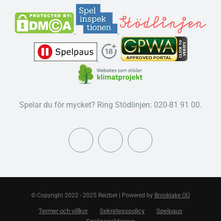
Spelar du för mycket? Ring Stödlinjen: 020-81 91 00.
© Copyright 2022 - 2025 Reizbet | Powered by
Brooklake OÜ
Termer och villkor
Sekretesspolicy
Spelpaus