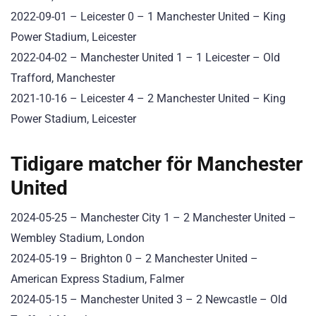
2022-09-01 – Leicester 0 – 1 Manchester United – King
Power Stadium, Leicester
2022-04-02 – Manchester United 1 – 1 Leicester – Old
Trafford, Manchester
2021-10-16 – Leicester 4 – 2 Manchester United – King
Power Stadium, Leicester
Tidigare matcher för Manchester
United
2024-05-25 – Manchester City 1 – 2 Manchester United –
Wembley Stadium, London
2024-05-19 – Brighton 0 – 2 Manchester United –
American Express Stadium, Falmer
2024-05-15 – Manchester United 3 – 2 Newcastle – Old