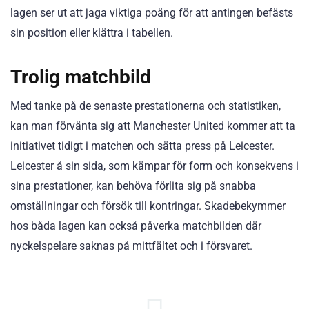
lagen ser ut att jaga viktiga poäng för att antingen befästs
sin position eller klättra i tabellen.
Trolig matchbild
Med tanke på de senaste prestationerna och statistiken,
kan man förvänta sig att Manchester United kommer att ta
initiativet tidigt i matchen och sätta press på Leicester.
Leicester å sin sida, som kämpar för form och konsekvens i
sina prestationer, kan behöva förlita sig på snabba
omställningar och försök till kontringar. Skadebekymmer
hos båda lagen kan också påverka matchbilden där
nyckelspelare saknas på mittfältet och i försvaret.