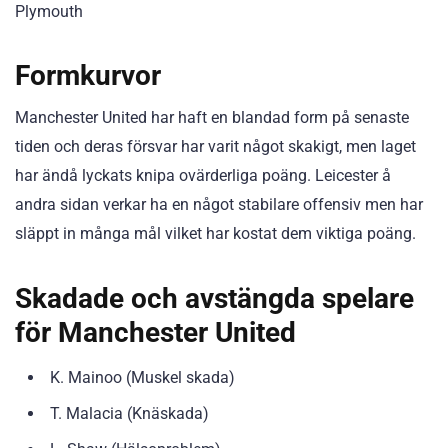
Plymouth
Formkurvor
Manchester United har haft en blandad form på senaste
tiden och deras försvar har varit något skakigt, men laget
har ändå lyckats knipa ovärderliga poäng. Leicester å
andra sidan verkar ha en något stabilare offensiv men har
släppt in många mål vilket har kostat dem viktiga poäng.
Skadade och avstängda spelare
för Manchester United
K. Mainoo (Muskel skada)
T. Malacia (Knäskada)