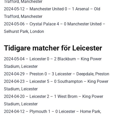
Trafford, Manchester
2024-05-12 – Manchester United 0 – 1 Arsenal – Old
Trafford, Manchester
2024-05-06 – Crystal Palace 4 – 0 Manchester United –
Selhurst Park, London
Tidigare matcher för Leicester
2024-05-04 – Leicester 0 – 2 Blackburn – King Power
Stadium, Leicester
2024-04-29 – Preston 0 – 3 Leicester – Deepdale, Preston
2024-04-23 – Leicester 5 – 0 Southampton – King Power
Stadium, Leicester
2024-04-20 – Leicester 2 – 1 West Brom – King Power
Stadium, Leicester
2024-04-12 – Plymouth 1 – 0 Leicester – Home Park,