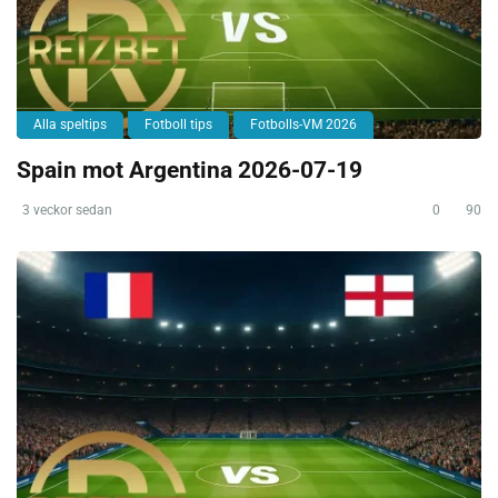
Alla speltips
Fotboll tips
Fotbolls-VM 2026
Spain mot Argentina 2026-07-19
3 veckor sedan
0
90