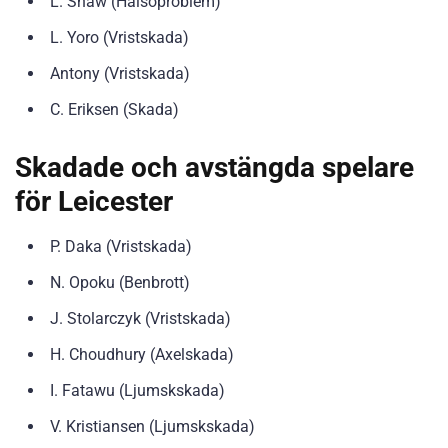
L. Shaw (Hälsoproblem)
L. Yoro (Vristskada)
Antony (Vristskada)
C. Eriksen (Skada)
Skadade och avstängda spelare
för Leicester
P. Daka (Vristskada)
N. Opoku (Benbrott)
J. Stolarczyk (Vristskada)
H. Choudhury (Axelskada)
I. Fatawu (Ljumskskada)
V. Kristiansen (Ljumskskada)