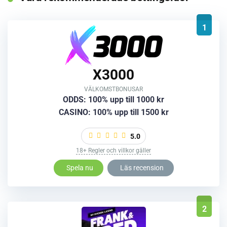
1
X3000
VÄLKOMSTBONUSAR
ODDS: 100% upp till 1000 kr
CASINO: 100% upp till 1500 kr
5.0
18+ Regler och villkor gäller
Spela nu
Läs recension
2