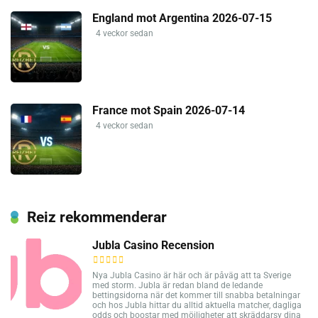
England mot Argentina 2026-07-15
4 veckor sedan
France mot Spain 2026-07-14
4 veckor sedan
Reiz rekommenderar
Jubla Casino Recension
Nya Jubla Casino är här och är påväg att ta Sverige
med storm. Jubla är redan bland de ledande
bettingsidorna när det kommer till snabba betalningar
och hos Jubla hittar du alltid aktuella matcher, dagliga
odds och boostar med möjligheter att skräddarsy dina