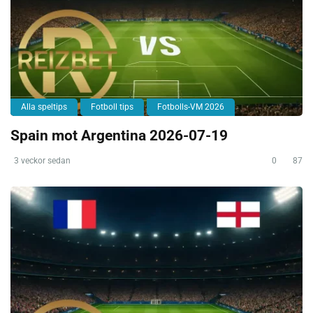
Alla speltips
Fotboll tips
Fotbolls-VM 2026
Spain mot Argentina 2026-07-19
3 veckor sedan
0
87