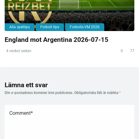
Alla speltips
Fotboll tips
Fotbolls-VM 2026
England mot Argentina 2026-07-15
4 veckor sedan
0
77
Lämna ett svar
Din e-postadress kommer inte publiceras.
Obligatoriska fält är märkta
*