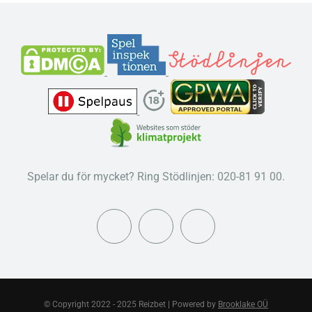
Spelar du för mycket? Ring Stödlinjen: 020-81 91 00.
© Copyright 2022 - 2025 Reizbet | Powered by
Brooklake OÜ