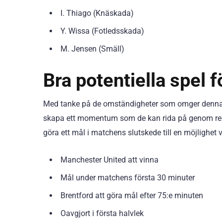
I. Thiago (Knäskada)
Y. Wissa (Fotledsskada)
M. Jensen (Smäll)
Bra potentiella spel 
Med tanke på de omständigheter som omger denna m
skapa ett momentum som de kan rida på genom rest
göra ett mål i matchens slutskede till en möjlighet 
Manchester United att vinna
Mål under matchens första 30 minuter
Brentford att göra mål efter 75:e minuten
Oavgjort i första halvlek