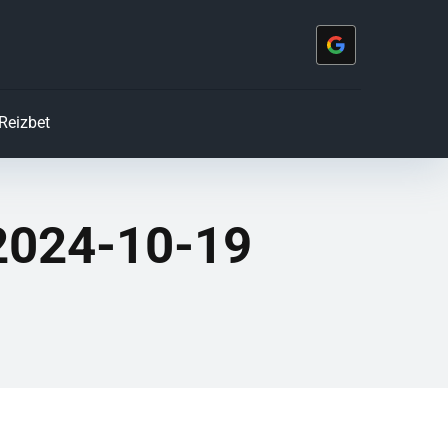
Reizbet
2024-10-19