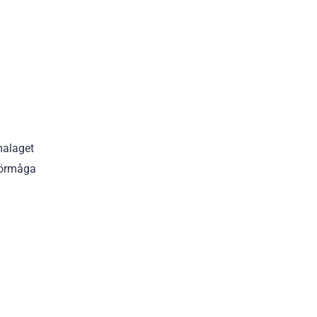
malaget
förmåga