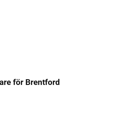
re för Brentford