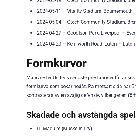
2024-05-19 – Gtech Community Stadium, Brent
2024-05-11 – Vitality Stadium, Bournemouth 
2024-05-04 – Gtech Community Stadium, Bren
2024-04-27 – Goodison Park, Liverpool – Ever
2024-04-20 – Kenilworth Road, Luton – Luton 
Formkurvor
Manchester Uniteds senaste prestationer får anses
formkurva som pekar nedåt. På motsatt sida har 
kontrasteras av en svajig defensiv, vilket ger en fö
Skadade och avstängda spel
H. Maguire (Muskelinjury)