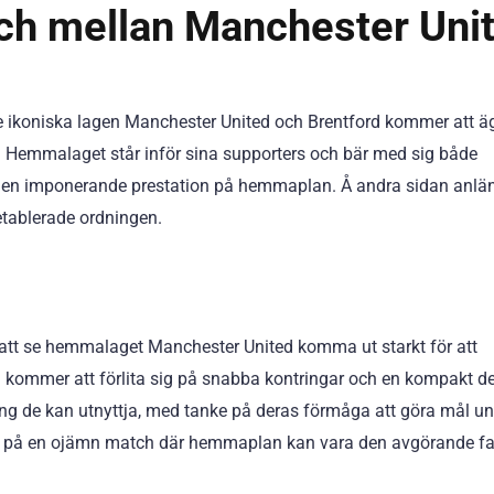
h mellan Manchester Uni
ikoniska lagen Manchester United och Brentford kommer att ä
. Hemmalaget står inför sina supporters och bär med sig både
ra en imponerande prestation på hemmaplan. Å andra sidan anlä
etablerade ordningen.
s att se hemmalaget Manchester United komma ut starkt för att
d kommer att förlita sig på snabba kontringar och en kompakt d
ning de kan utnyttja, med tanke på deras förmåga att göra mål u
r på en ojämn match där hemmaplan kan vara den avgörande fa