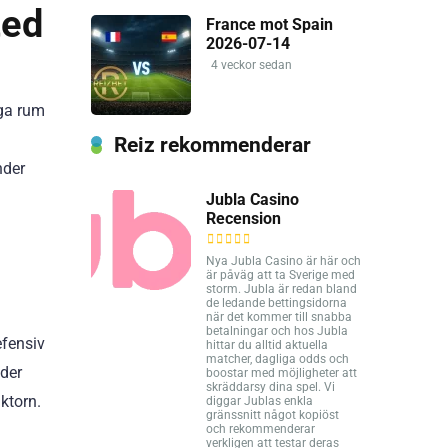
ted
France mot Spain
2026-07-14
4 veckor sedan
ga rum
Reiz rekommenderar
nder
Jubla Casino
Recension
Nya Jubla Casino är här och
är påväg att ta Sverige med
storm. Jubla är redan bland
de ledande bettingsidorna
när det kommer till snabba
betalningar och hos Jubla
efensiv
hittar du alltid aktuella
matcher, dagliga odds och
nder
boostar med möjligheter att
skräddarsy dina spel. Vi
ktorn.
diggar Jublas enkla
gränssnitt något kopiöst
och rekommenderar
verkligen att testar deras