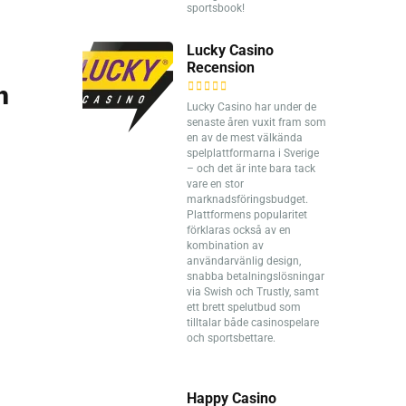
sportsbook!
Lucky Casino
Recension
h
Lucky Casino har under de
senaste åren vuxit fram som
en av de mest välkända
spelplattformarna i Sverige
– och det är inte bara tack
vare en stor
marknadsföringsbudget.
Plattformens popularitet
förklaras också av en
kombination av
användarvänlig design,
snabba betalningslösningar
via Swish och Trustly, samt
ett brett spelutbud som
tilltalar både casinospelare
och sportsbettare.
Happy Casino