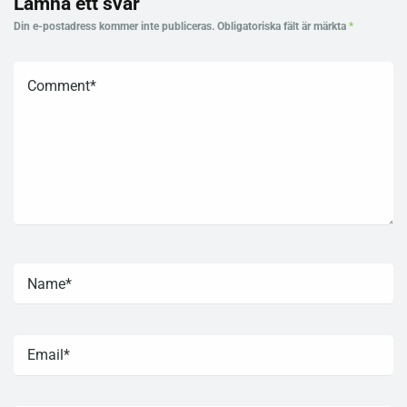
Lämna ett svar
Din e-postadress kommer inte publiceras.
Obligatoriska fält är märkta
*