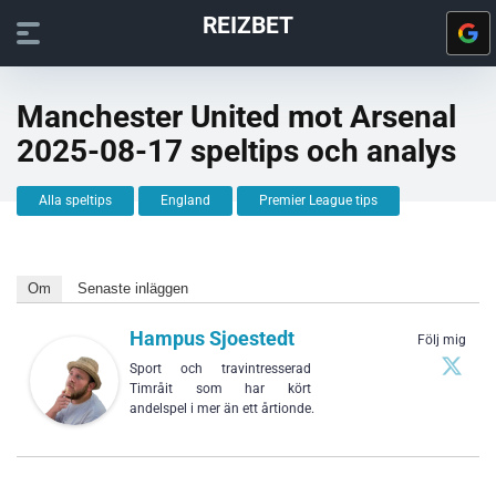
REIZBET
Manchester United mot Arsenal
2025-08-17 speltips och analys
Alla speltips
England
Premier League tips
Om
Senaste inläggen
Hampus Sjoestedt
Följ mig
Sport och travintresserad
Timråit som har kört
andelspel i mer än ett årtionde.