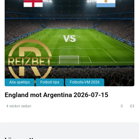
Alla speltips
Fotboll tips
Fotbolls-VM 2026
England mot Argentina 2026-07-15
4 veckor sedan
0
63