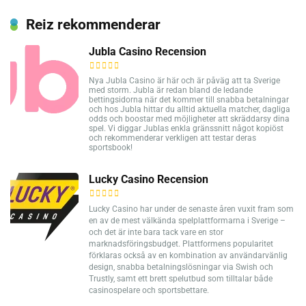
Reiz rekommenderar
Jubla Casino Recension
Nya Jubla Casino är här och är påväg att ta Sverige
med storm. Jubla är redan bland de ledande
bettingsidorna när det kommer till snabba betalningar
och hos Jubla hittar du alltid aktuella matcher, dagliga
odds och boostar med möjligheter att skräddarsy dina
spel. Vi diggar Jublas enkla gränssnitt något kopiöst
och rekommenderar verkligen att testar deras
sportsbook!
Lucky Casino Recension
Lucky Casino har under de senaste åren vuxit fram som
en av de mest välkända spelplattformarna i Sverige –
och det är inte bara tack vare en stor
marknadsföringsbudget. Plattformens popularitet
förklaras också av en kombination av användarvänlig
design, snabba betalningslösningar via Swish och
Trustly, samt ett brett spelutbud som tilltalar både
casinospelare och sportsbettare.