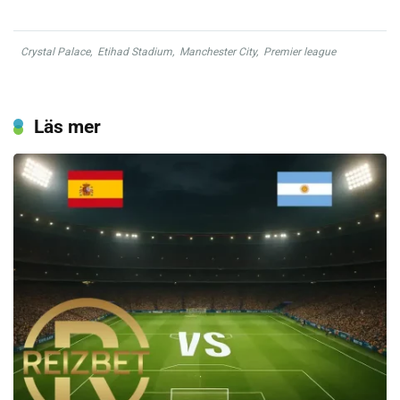
Crystal Palace
,
Etihad Stadium
,
Manchester City
,
Premier league
Läs mer