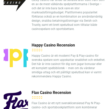
Lucky Casino har under de senaste åren vuxit fram som
en av de mest välkända spelplattformarna i Sverige –
och det är inte bara tack vare en stor
marknadsföringsbudget. Plattformens popularitet
förklaras också av en kombination av användarvänlig
design, snabba betalningslösningar via Swish och
Trustly, samt ett brett spelutbud som tilltalar både
casinospelare och sportsbettare.
Happy Casino Recension
Happy Casino är ett modernt Pay & Play-casino för
svenska spelare som uppskattar snabbhet och enkelhet.
Det här är inte casinot för dig som jagar bonusar eller
ett komplett spelbibliotek – men om du värderar
smidiga uttag och ett pålitligt spelutbud kan vi varmt
rekommendera Happy Casino.
Flax Casino Recension
Flax Casino är ett nytt svensklicensierad Pay N Play-
casino- och sportsbookplattform som kombinerar