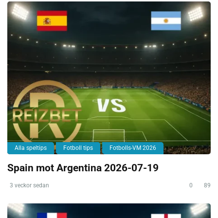
Alla speltips
Fotboll tips
Fotbolls-VM 2026
Spain mot Argentina 2026-07-19
3 veckor sedan
0
89