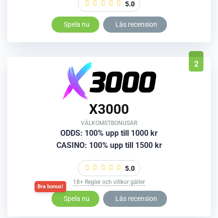
5.0
Spela nu
Läs recension
2
X3000
VÄLKOMSTBONUSAR
ODDS: 100% upp till 1000 kr
CASINO: 100% upp till 1500 kr
5.0
18+ Regler och villkor gäller
Spela nu
Läs recension