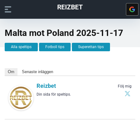
REIZBET
Malta mot Poland 2025-11-17
Alla speltips
Fotboll tips
Superettan tips
Om
Senaste inläggen
Reizbet
Följ mig
Din sida för speltips.