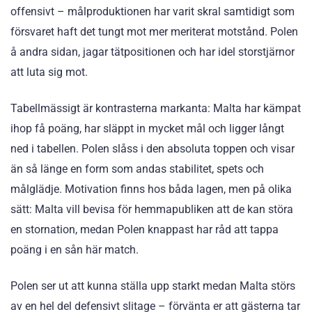
offensivt – målproduktionen har varit skral samtidigt som
försvaret haft det tungt mot mer meriterat motstånd. Polen
å andra sidan, jagar tätpositionen och har idel storstjärnor
att luta sig mot.
Tabellmässigt är kontrasterna markanta: Malta har kämpat
ihop få poäng, har släppt in mycket mål och ligger långt
ned i tabellen. Polen slåss i den absoluta toppen och visar
än så länge en form som andas stabilitet, spets och
målglädje. Motivation finns hos båda lagen, men på olika
sätt: Malta vill bevisa för hemmapubliken att de kan störa
en stornation, medan Polen knappast har råd att tappa
poäng i en sån här match.
Polen ser ut att kunna ställa upp starkt medan Malta störs
av en hel del defensivt slitage – förvänta er att gästerna tar