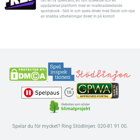
fått en ny spellicens, ett nytt utseende och en
uppdaterad plattform med en marknadsledande
sportsbook - Sätt in och spela direkt med Swish och njut
av snabba utbetalningar direkt in på kontot!
Spelar du för mycket? Ring Stödlinjen: 020-81 91 00.