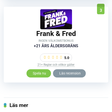
3
Frank & Fred
INGEN VÄLKOMSTBONUS
+21 ÅRS ÅLDERSGRÄNS
5.0
21+ Regler och villkor gäller
Spela nu
Läs recension
Läs mer