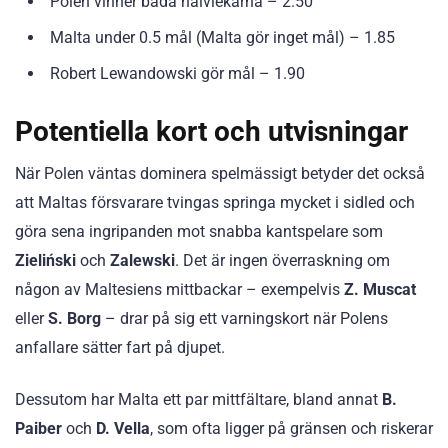
Polen vinner båda halvlekarna – 2.50
Malta under 0.5 mål (Malta gör inget mål) – 1.85
Robert Lewandowski gör mål – 1.90
Potentiella kort och utvisningar
När Polen väntas dominera spelmässigt betyder det också
att Maltas försvarare tvingas springa mycket i sidled och
göra sena ingripanden mot snabba kantspelare som
Zieliński
och
Zalewski
. Det är ingen överraskning om
någon av Maltesiens mittbackar – exempelvis
Z. Muscat
eller
S. Borg
– drar på sig ett varningskort när Polens
anfallare sätter fart på djupet.
Dessutom har Malta ett par mittfältare, bland annat
B.
Paiber
och
D. Vella
, som ofta ligger på gränsen och riskerar