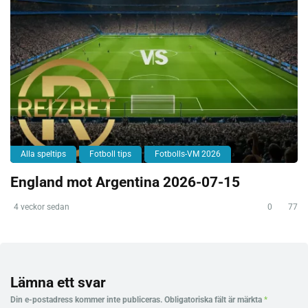
Alla speltips
Fotboll tips
Fotbolls-VM 2026
England mot Argentina 2026-07-15
4 veckor sedan
0
77
Lämna ett svar
Din e-postadress kommer inte publiceras.
Obligatoriska fält är märkta
*