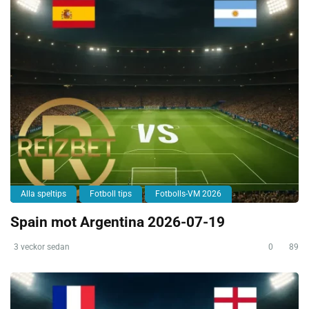
Alla speltips
Fotboll tips
Fotbolls-VM 2026
Spain mot Argentina 2026-07-19
3 veckor sedan
0
89