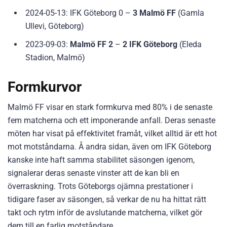
2024-05-13: IFK Göteborg 0 –
3 Malmö FF
(Gamla
Ullevi, Göteborg)
2023-09-03:
Malmö FF 2
–
2 IFK Göteborg
(Eleda
Stadion, Malmö)
Formkurvor
Malmö FF visar en stark formkurva med 80% i de senaste
fem matcherna och ett imponerande anfall. Deras senaste
möten har visat på effektivitet framåt, vilket alltid är ett hot
mot motståndarna. Å andra sidan, även om IFK Göteborg
kanske inte haft samma stabilitet säsongen igenom,
signalerar deras senaste vinster att de kan bli en
överraskning. Trots Göteborgs ojämna prestationer i
tidigare faser av säsongen, så verkar de nu ha hittat rätt
takt och rytm inför de avslutande matcherna, vilket gör
dem till en farlig motståndare.