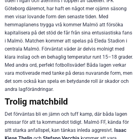
tiden i ligan och återfinns i toppen av tabellen. IFK
Göteborg däremot, har haft en något mer ojämn säsong
men visar lovande form den senaste tiden. Med
hemmaplanens trygga vrå kommer Malmö att försöka
kapitalisera på det stöd de får från sina entusiastiska fans
i Malmö. Matchen kommer att spelas på Eleda Stadion i
centrala Malmö. Förväntat väder är delvis molnigt med
klara inslag och en behaglig temperatur runt 15–18 grader.
Med andra ord, perfekt fotbollsväder! Båda lagen verkar
vara motiverade med tanke på deras nuvarande form, men
det som också kan spela en betydande roll är skador och
andra lagförändringar.
Trolig matchbild
Det förväntas bli en jämn och tuff kamp, där båda lagen
pressar för att ta kommandot tidigt. Malmö FF, kända för
sitt starka anfallspel, kan tänkas inleda aggresivt.
Isaac
Kiese Thelin
och
Stefano Vecchia
kommer att vara