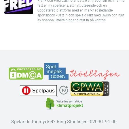
Frank och Fred Casino är bättre än någonsin och har nu
fått en ny spellicens, ett nytt utseende och en
uppdaterad plattform med en marknadsledande
sportsbook - Sätt in och spela direkt med Swish och njut
av snabba utbetalningar direkt in på kontot!
Spelar du för mycket? Ring Stödlinjen: 020-81 91 00.