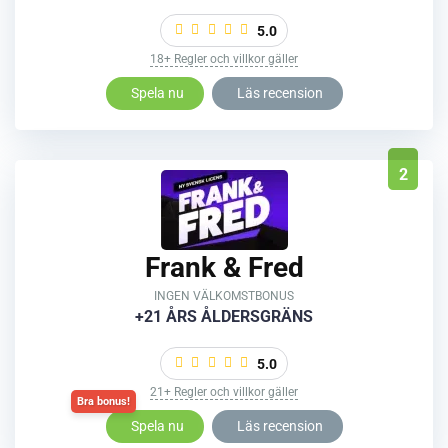
5.0
18+ Regler och villkor gäller
Spela nu
Läs recension
2
Frank & Fred
INGEN VÄLKOMSTBONUS
+21 ÅRS ÅLDERSGRÄNS
5.0
21+ Regler och villkor gäller
Spela nu
Läs recension