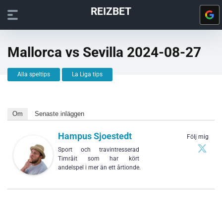
REIZBET
Mallorca vs Sevilla 2024-08-27
Alla speltips
La Liga tips
Om
Senaste inläggen
Hampus Sjoestedt
Följ mig
Sport och travintresserad
Timråit som har kört
andelspel i mer än ett årtionde.