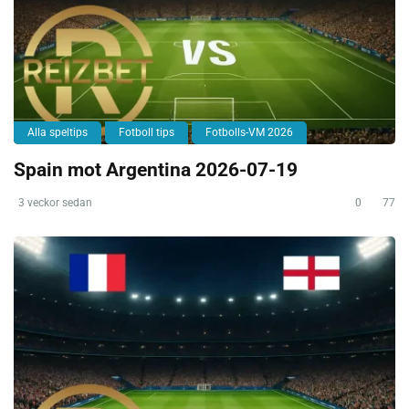
Alla speltips
Fotboll tips
Fotbolls-VM 2026
Spain mot Argentina 2026-07-19
3 veckor sedan
0
77