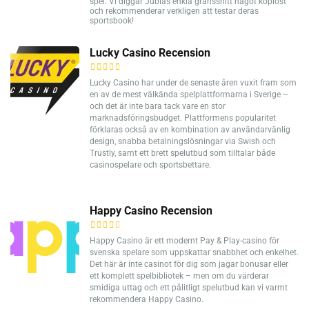
spel. Vi diggar Jublas enkla gränssnitt något kopiöst
och rekommenderar verkligen att testar deras
sportsbook!
Lucky Casino Recension
Lucky Casino har under de senaste åren vuxit fram som
en av de mest välkända spelplattformarna i Sverige –
och det är inte bara tack vare en stor
marknadsföringsbudget. Plattformens popularitet
förklaras också av en kombination av användarvänlig
design, snabba betalningslösningar via Swish och
Trustly, samt ett brett spelutbud som tilltalar både
casinospelare och sportsbettare.
Happy Casino Recension
Happy Casino är ett modernt Pay & Play-casino för
svenska spelare som uppskattar snabbhet och enkelhet.
Det här är inte casinot för dig som jagar bonusar eller
ett komplett spelbibliotek – men om du värderar
smidiga uttag och ett pålitligt spelutbud kan vi varmt
rekommendera Happy Casino.