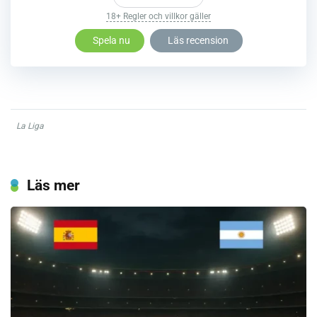
18+ Regler och villkor gäller
Spela nu
Läs recension
La Liga
Läs mer