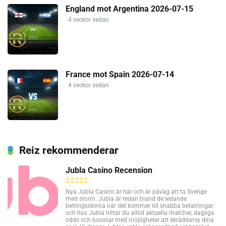
England mot Argentina 2026-07-15
4 veckor sedan
France mot Spain 2026-07-14
4 veckor sedan
Reiz rekommenderar
Jubla Casino Recension
Nya Jubla Casino är här och är påväg att ta Sverige
med storm. Jubla är redan bland de ledande
bettingsidorna när det kommer till snabba betalningar
och hos Jubla hittar du alltid aktuella matcher, dagliga
odds och boostar med möjligheter att skräddarsy dina