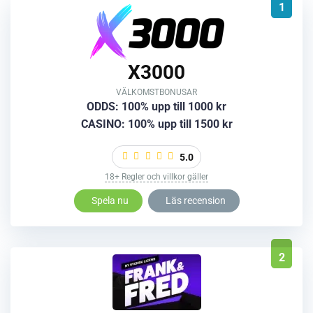
1
X3000
VÄLKOMSTBONUSAR
ODDS: 100% upp till 1000 kr
CASINO: 100% upp till 1500 kr
5.0
18+ Regler och villkor gäller
Spela nu
Läs recension
2