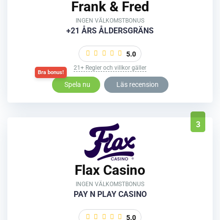
Frank & Fred
INGEN VÄLKOMSTBONUS
+21 ÅRS ÅLDERSGRÄNS
5.0
21+ Regler och villkor gäller
Spela nu
Läs recension
3
Flax Casino
INGEN VÄLKOMSTBONUS
PAY N PLAY CASINO
5.0