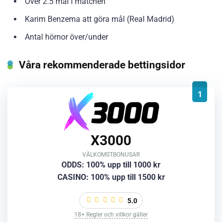
Över 2.5 mål i matchen
Karim Benzema att göra mål (Real Madrid)
Antal hörnor över/under
Våra rekommenderade bettingsidor
1
X3000
VÄLKOMSTBONUSAR
ODDS: 100% upp till 1000 kr
CASINO: 100% upp till 1500 kr
5.0
18+ Regler och villkor gäller