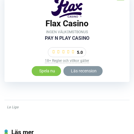
Flax Casino
INGEN VÄLKOMSTBONUS
PAY N PLAY CASINO
5.0
18+ Regler och villkor gäller
Spela nu
Läs recension
La Liga
Läs mer