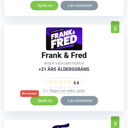
Spela nu
Läs recension
2
Frank & Fred
INGEN VÄLKOMSTBONUS
+21 ÅRS ÅLDERSGRÄNS
5.0
21+ Regler och villkor gäller
Spela nu
Läs recension
3