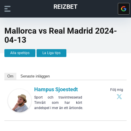
REIZBET
Mallorca vs Real Madrid 2024-
04-13
Alla speltips
La Liga tips
Om
Senaste inläggen
Hampus Sjoestedt
Följ mig
Sport och travintresserad
Timråit som har kört
andelspel i mer än ett årtionde.