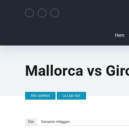
Hem
Mallorca vs Gi
Alla speltips
La Liga tips
Om
Senaste inläggen