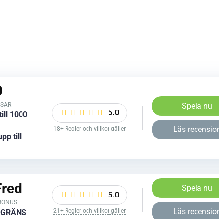
0
USAR
Spela nu
5.0
ill 1000
Läs recensio
18+ Regler och villkor gäller
p till
Fred
Spela nu
5.0
BONUS
Läs recensio
21+ Regler och villkor gäller
SGRÄNS