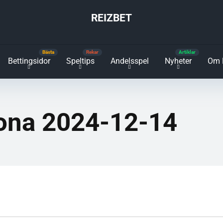
REIZBET
Bettingsidor
Speltips
Andelsspel
Nyheter
Om 
rona 2024-12-14