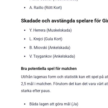
A. Raillo (Rött Kort)
Skadade och avstängda spelare för Gi
Y. Herrera (Muskelskada)
L. Krejci (Gula Kort)
B. Miovski (Ankelskada)
V. Tsygankov (Ankelskada)
Bra potentiella spel för matchen
Utifrån lagenas form och statistik kan ett spel på a
2,5 mål i matchen. Förutom det kan det vara värt at
starka efter paus.
Båda lagen att göra mål (Ja)