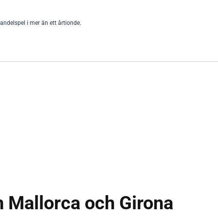
andelspel i mer än ett årtionde.
 Mallorca och Girona