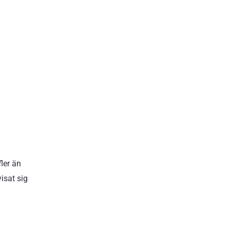
ler än
isat sig