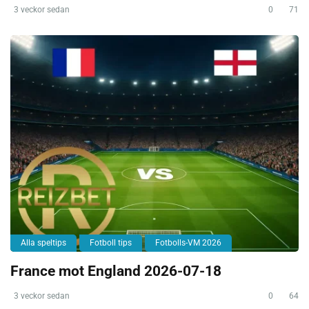
3 veckor sedan
0
71
Alla speltips
Fotboll tips
Fotbolls-VM 2026
France mot England 2026-07-18
3 veckor sedan
0
64