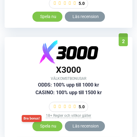
5.0
Spela nu
Läs recension
2
X3000
VÄLKOMSTBONUSAR
ODDS: 100% upp till 1000 kr
CASINO: 100% upp till 1500 kr
5.0
18+ Regler och villkor gäller
Spela nu
Läs recension