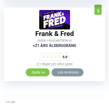
3
Frank & Fred
INGEN VÄLKOMSTBONUS
+21 ÅRS ÅLDERSGRÄNS
5.0
21+ Regler och villkor gäller
Spela nu
Läs recension
La Liga