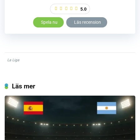
5.0
Spela nu
Läs recension
La Liga
Läs mer