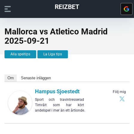
REIZBET
Mallorca vs Atletico Madrid
2025-09-21
Alla speltips
La Liga tips
Om
Senaste inläggen
Hampus Sjoestedt
Följ mig
Sport och travintresserad
Timråit som har kört
andelspel i mer än ett årtionde.