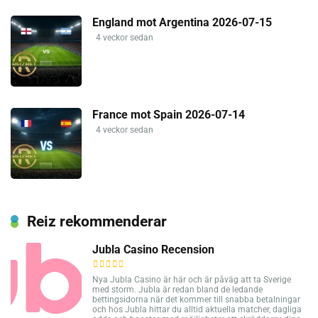
England mot Argentina 2026-07-15
4 veckor sedan
France mot Spain 2026-07-14
4 veckor sedan
Reiz rekommenderar
Jubla Casino Recension
Nya Jubla Casino är här och är påväg att ta Sverige
med storm. Jubla är redan bland de ledande
bettingsidorna när det kommer till snabba betalningar
och hos Jubla hittar du alltid aktuella matcher, dagliga