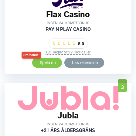
Flax Casino
INGEN VÄLKOMSTBONUS
PAY N PLAY CASINO
5.0
18+ Regler och villkor gäller
Spela nu
Läs recension
3
Jubla
INGEN VÄLKOMSTBONUS
+21 ÅRS ÅLDERSGRÄNS