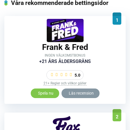
Våra rekommenderade bettingsidor
1
Frank & Fred
INGEN VÄLKOMSTBONUS
+21 ÅRS ÅLDERSGRÄNS
5.0
21+ Regler och villkor gäller
Spela nu
Läs recension
2