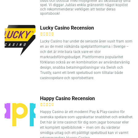
odds och boostar med möjligheter att skräddarsy dina
spel. Vi diggar Jublas enkla gränssnitt något kopiöst
och rekommenderar verkligen att testar deras
sportsbook!
Lucky Casino Recension
Lucky Casino har under de senaste åren vuxit fram som
en av de mest välkända spelplattformarna i Sverige –
och det är inte bara tack vare en stor
marknadsföringsbudget. Plattformens popularitet
förklaras också av en kombination av användarvänlig
design, snabba betalningslösningar via Swish och
Trustly, samt ett brett spelutbud som tilltalar både
casinospelare och sportsbettare.
Happy Casino Recension
Happy Casino är ett modernt Pay & Play-casino för
svenska spelare som uppskattar snabbhet och enkelhet.
Det här är inte casinot för dig som jagar bonusar eller
ett komplett spelbibliotek – men om du värderar
smidiga uttag och ett pålitligt spelutbud kan vi varmt
rekommendera Happy Casino.