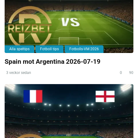
Alla speltips
Fotboll tips
Fotbolls-VM 2026
Spain mot Argentina 2026-07-19
3 veckor sedan
0
90