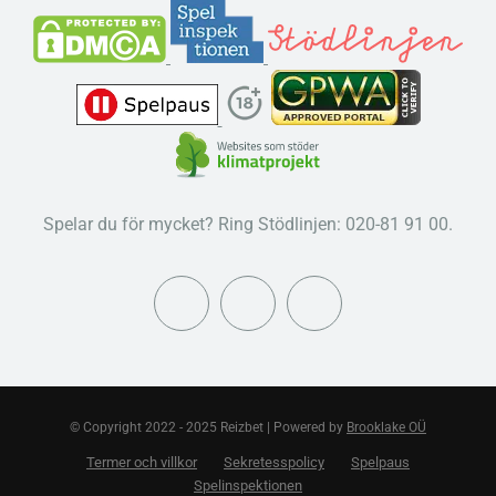
Spelar du för mycket? Ring Stödlinjen: 020-81 91 00.
© Copyright 2022 - 2025 Reizbet | Powered by
Brooklake OÜ
Termer och villkor
Sekretesspolicy
Spelpaus
Spelinspektionen