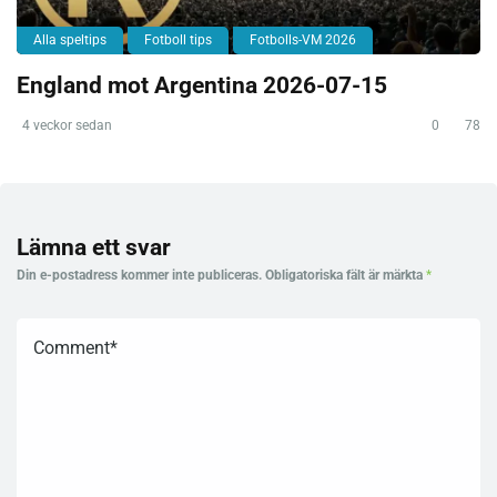
Alla speltips
Fotboll tips
Fotbolls-VM 2026
England mot Argentina 2026-07-15
4 veckor sedan
0
78
Lämna ett svar
Din e-postadress kommer inte publiceras.
Obligatoriska fält är märkta
*