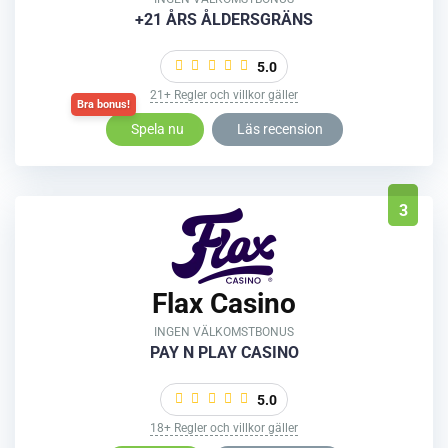
+21 ÅRS ÅLDERSGRÄNS
5.0
21+ Regler och villkor gäller
Spela nu
Läs recension
3
Flax Casino
INGEN VÄLKOMSTBONUS
PAY N PLAY CASINO
5.0
18+ Regler och villkor gäller