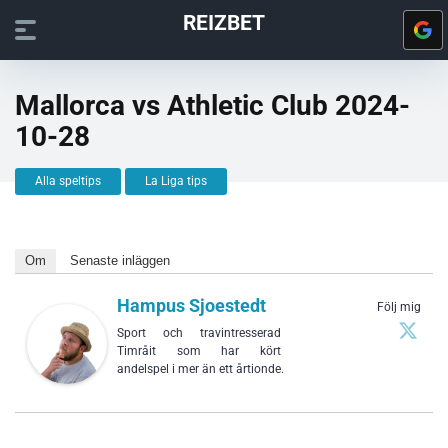
REIZBET
Mallorca vs Athletic Club 2024-
10-28
Alla speltips
La Liga tips
Om
Senaste inläggen
Hampus Sjoestedt
Följ mig
Sport och travintresserad
Timråit som har kört
andelspel i mer än ett årtionde.