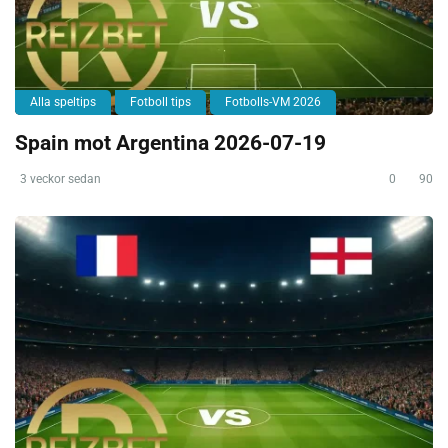
Alla speltips
Fotboll tips
Fotbolls-VM 2026
Spain mot Argentina 2026-07-19
3 veckor sedan
0
90