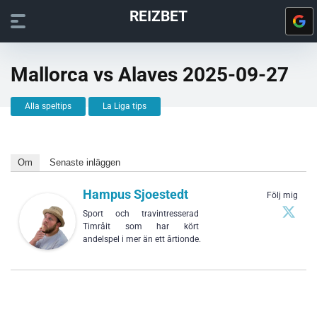
REIZBET
Mallorca vs Alaves 2025-09-27
Alla speltips
La Liga tips
Om
Senaste inläggen
Hampus Sjoestedt
Följ mig
Sport och travintresserad
Timråit som har kört
andelspel i mer än ett årtionde.