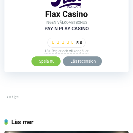
Flax Casino
INGEN VÄLKOMSTBONUS
PAY N PLAY CASINO
5.0
18+ Regler och villkor gäller
Spela nu
Läs recension
La Liga
Läs mer