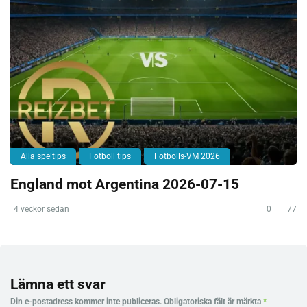
Alla speltips
Fotboll tips
Fotbolls-VM 2026
England mot Argentina 2026-07-15
4 veckor sedan
0
77
Lämna ett svar
Din e-postadress kommer inte publiceras.
Obligatoriska fält är märkta
*