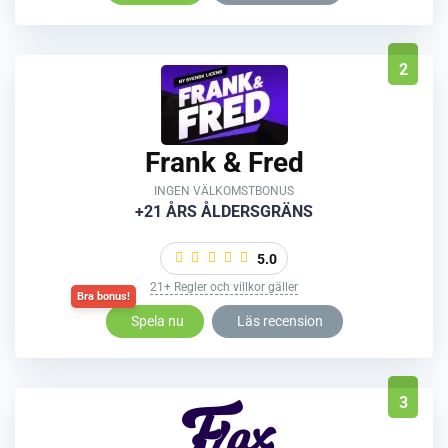
2
Frank & Fred
INGEN VÄLKOMSTBONUS
+21 ÅRS ÅLDERSGRÄNS
5.0
21+ Regler och villkor gäller
Spela nu
Läs recension
3