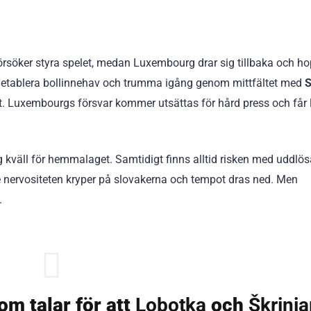
 försöker styra spelet, medan Luxembourg drar sig tillbaka och h
a etablera bollinnehav och trumma igång genom mittfältet med
S
. Luxembourgs försvar kommer utsättas för hård press och får l
ng kväll för hemmalaget. Samtidigt finns alltid risken med uddlös
 nervositeten kryper på slovakerna och tempot dras ned. Men
.
om talar för att
Lobotka
och
Škrinia