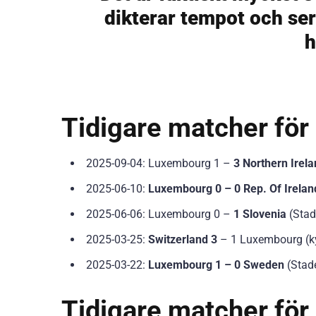
dikterar tempot och ser 
h
Tidigare matcher fö
2025-09-04: Luxembourg 1 –
3 Northern Irel
2025-06-10:
Luxembourg 0 – 0 Rep. Of Irelan
2025-06-06: Luxembourg 0 –
1 Slovenia
(Stad
2025-03-25:
Switzerland 3
– 1 Luxembourg (ky
2025-03-22:
Luxembourg 1 – 0 Sweden
(Stad
Tidigare matcher för