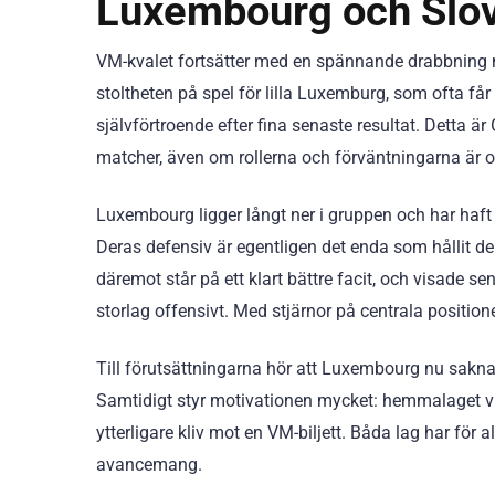
Luxembourg och Slo
VM-kvalet fortsätter med en spännande drabbning
stoltheten på spel för lilla Luxemburg, som ofta få
självförtroende efter fina senaste resultat. Detta 
matcher, även om rollerna och förväntningarna är o
Luxembourg ligger långt ner i gruppen och har haft 
Deras defensiv är egentligen det enda som hållit d
däremot står på ett klart bättre facit, och visade 
storlag offensivt. Med stjärnor på centrala positioner
Till förutsättningarna hör att Luxembourg nu sakn
Samtidigt styr motivationen mycket: hemmalaget v
ytterligare kliv mot en VM-biljett. Båda lag har för
avancemang.