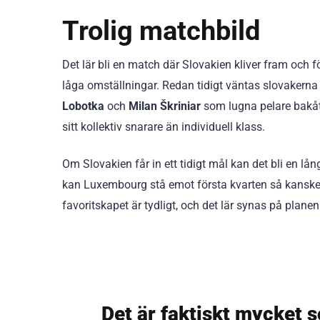
Trolig matchbild
Det lär bli en match där Slovakien kliver fram och
låga omställningar. Redan tidigt väntas slovakern
Lobotka
och
Milan Škriniar
som lugna pelare bakåt
sitt kollektiv snarare än individuell klass.
Om Slovakien får in ett tidigt mål kan det bli en lå
kan Luxembourg stå emot första kvarten så kanske
favoritskapet är tydligt, och det lär synas på planen
Det är faktiskt mycket s