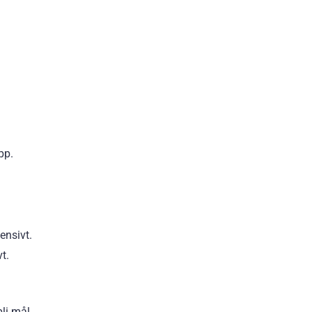
a
g
pp.
ensivt.
t.
li mål