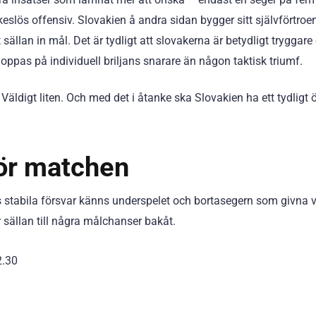
eslös offensiv. Slovakien å andra sidan bygger sitt självförtroe
 sällan in mål. Det är tydligt att slovakerna är betydligt tryggare
ppas på individuell briljans snarare än någon taktisk triumf.
äldigt liten. Och med det i åtanke ska Slovakien ha ett tydligt 
för matchen
tabila försvar känns underspelet och bortasegern som givna v
 sällan till några målchanser bakåt.
2.30