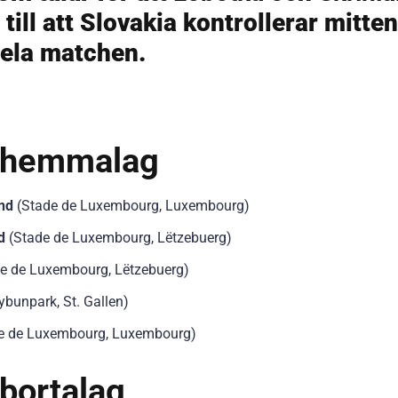
till att Slovakia kontrollerar mitten
ela matchen.
r hemmalag
and
(Stade de Luxembourg, Luxembourg)
d
(Stade de Luxembourg, Lëtzebuerg)
e de Luxembourg, Lëtzebuerg)
bunpark, St. Gallen)
e de Luxembourg, Luxembourg)
 bortalag