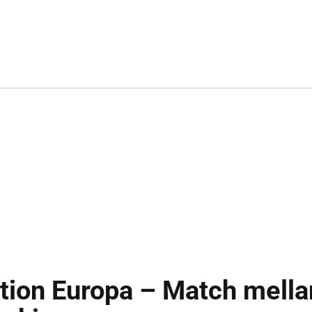
ation Europa – Match mella