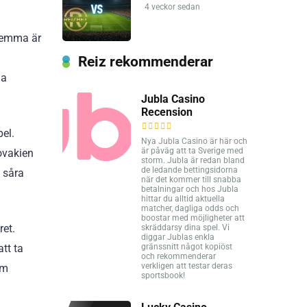
4 veckor sedan
Hemma är
Reiz rekommenderar
ga
Jubla Casino
Recension
pel.
Nya Jubla Casino är här och
är påväg att ta Sverige med
ovakien
storm. Jubla är redan bland
de ledande bettingsidorna
 såra
när det kommer till snabba
betalningar och hos Jubla
hittar du alltid aktuella
matcher, dagliga odds och
boostar med möjligheter att
ret.
skräddarsy dina spel. Vi
diggar Jublas enkla
gränssnitt något kopiöst
tt ta
och rekommenderar
verkligen att testar deras
om
sportsbook!