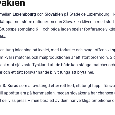
vakien
 mellan
Luxembourg
och
Slovakien
på Stade de Luxembourg. 
r kämpa mot större nationer, medan Slovakien kliver in med stort
är Gruppspelsomgång 6 – och båda lagen spelar fortfarande vikti
lika.
en tung inledning på kvalet, med förluster och svagt offensivt s
em kvar i matcher, och målproduktionen är ett stort orosmoln. Sl
senast mot självaste Tyskland att de både kan stänga matcher och
 och ett tätt försvar har de blivit tunga att bryta ner.
ar
S. Korač
som är avstängd efter rött kort, ett tungt tapp i försva
ill upprätta ära på hemmaplan, medan slovakerna har chansen a
 all del viss press – men bara ett av dem har verkliga ambitioner 