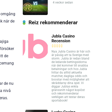
4 veckor sedan
e omgång
ik när de
Reiz rekommenderar
Jubla Casino
Recension
ajiga
försöker
Nya Jubla Casino är här och
är påväg att ta Sverige med
tt de
storm. Jubla är redan bland
de ledande bettingsidorna
ancemang
när det kommer till snabba
betalningar och hos Jubla
hittar du alltid aktuella
matcher, dagliga odds och
boostar med möjligheter att
ar de nu
skräddarsy dina spel. Vi
diggar Jublas enkla
gränssnitt något kopiöst
ma nivå
och rekommenderar
verkligen att testar deras
eras.
sportsbook!