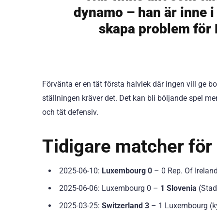
dynamo – han är inne i 
skapa problem för 
Förvänta er en tät första halvlek där ingen vill ge 
ställningen kräver det. Det kan bli böljande spel 
och tät defensiv.
Tidigare matcher fö
2025-06-10:
Luxembourg 0
– 0 Rep. Of Irelan
2025-06-06: Luxembourg 0 –
1 Slovenia
(Stad
2025-03-25:
Switzerland 3
– 1 Luxembourg (ky