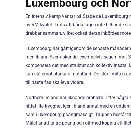
Luxembourg och Nort
En intensiv kamp väntar på Stade de Luxembourg 
av VM-kvalet. Trots att båda lagen inte tillhör de s
drabbar samman, vilket också deras inbördes möten
Luxembourg har gått igenom de senaste månaderna 
men ibland överraskande, exempelvis segern mot Sve
kompensera det med struktur och kollektiv insats. M
kan stå emot starkare motstånd. De står i mitten a
till nästa fas ska leva vidare.
Northern Ireland har liknande problem. Efter några 
hittat lite trygghet igen, bland annat med en udda
som Luxembourg poängmässigt. Truppen består till st
Målet är att ta tre poäng och därmed koppla ett lit