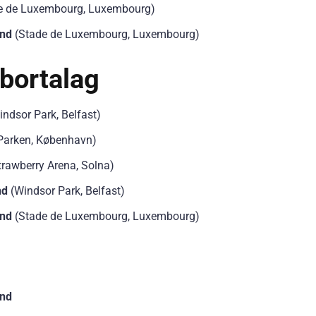
e de Luxembourg, Luxembourg)
and
(Stade de Luxembourg, Luxembourg)
 bortalag
indsor Park, Belfast)
(Parken, København)
trawberry Arena, Solna)
nd
(Windsor Park, Belfast)
and
(Stade de Luxembourg, Luxembourg)
and