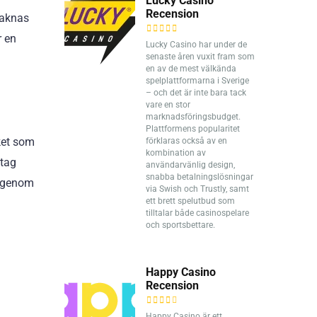
Lucky Casino
Recension
saknas
r en
Lucky Casino har under de
senaste åren vuxit fram som
en av de mest välkända
spelplattformarna i Sverige
– och det är inte bara tack
vare en stor
marknadsföringsbudget.
Plattformens popularitet
ket som
förklaras också av en
kombination av
stag
användarvänlig design,
snabba betalningslösningar
r genom
via Swish och Trustly, samt
ett brett spelutbud som
tilltalar både casinospelare
och sportsbettare.
Happy Casino
Recension
Happy Casino är ett