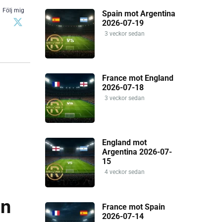
Följ mig
Spain mot Argentina
2026-07-19
3 veckor sedan
France mot England
2026-07-18
3 veckor sedan
England mot
Argentina 2026-07-
15
4 veckor sedan
an
France mot Spain
2026-07-14