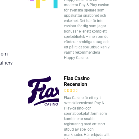
modernt Pay & Play-casino
för svenska spelare som
uppskattar snabbhet och
enkelhet. Det här är inte
casinot för dig som jagar
bonusar eller ett komplett
spelbibliotek – men om du
värderar smidiga uttag och
ett pålitligt spelutbud kan vi
varmt rekommendera
k om
Happy Casino.
alnerv
Flax Casino
Recension
Flax Casino är ett nytt
svensklicensierad Pay N
Play-casino- och
sportsbookplattform som
kombinerar snabb
registrering med ett stort
utbud av spel och
marknader. Här erbjuds allt