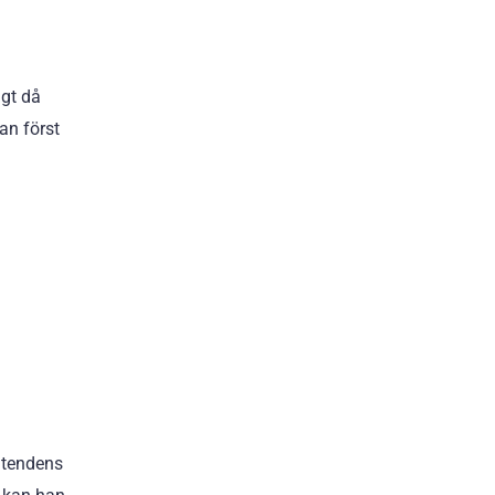
igt då
an först
 tendens