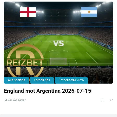
Alla speltips
Fotboll tips
Fotbolls-VM 2026
England mot Argentina 2026-07-15
4 veckor sedan
0
77