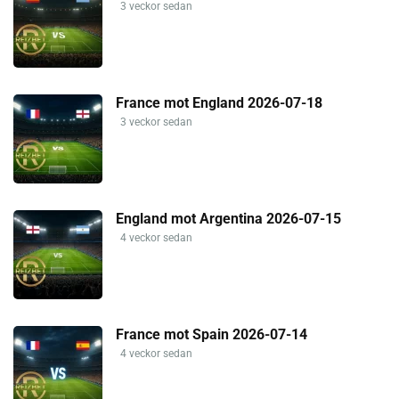
3 veckor sedan
France mot England 2026-07-18
3 veckor sedan
England mot Argentina 2026-07-15
4 veckor sedan
France mot Spain 2026-07-14
4 veckor sedan