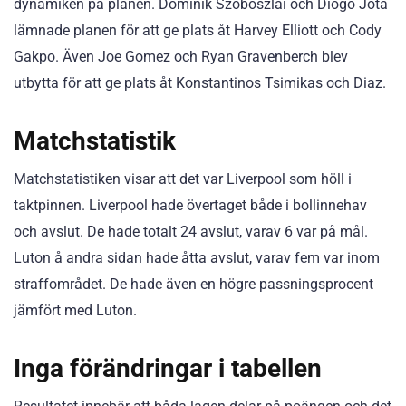
dynamiken på planen. Dominik Szoboszlai och Diogo Jota
lämnade planen för att ge plats åt Harvey Elliott och Cody
Gakpo. Även Joe Gomez och Ryan Gravenberch blev
utbytta för att ge plats åt Konstantinos Tsimikas och Diaz.
Matchstatistik
Matchstatistiken visar att det var Liverpool som höll i
taktpinnen. Liverpool hade övertaget både i bollinnehav
och avslut. De hade totalt 24 avslut, varav 6 var på mål.
Luton å andra sidan hade åtta avslut, varav fem var inom
straffområdet. De hade även en högre passningsprocent
jämfört med Luton.
Inga förändringar i tabellen