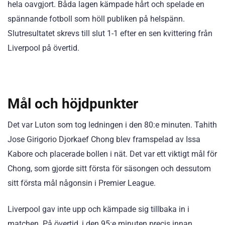
hela oavgjort. Båda lagen kämpade hårt och spelade en
spännande fotboll som höll publiken på helspänn.
Slutresultatet skrevs till slut 1-1 efter en sen kvittering från
Liverpool på övertid.
Mål och höjdpunkter
Det var Luton som tog ledningen i den 80:e minuten. Tahith
Jose Girigorio Djorkaef Chong blev framspelad av Issa
Kabore och placerade bollen i nät. Det var ett viktigt mål för
Chong, som gjorde sitt första för säsongen och dessutom
sitt första mål någonsin i Premier League.
Liverpool gav inte upp och kämpade sig tillbaka in i
matchen. På övertid, i den 95:e minuten precis innan