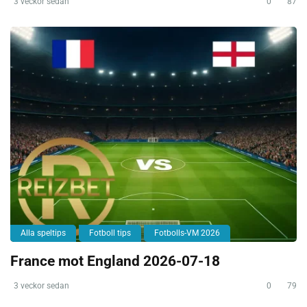
3 veckor sedan
0
87
Alla speltips
Fotboll tips
Fotbolls-VM 2026
France mot England 2026-07-18
3 veckor sedan
0
79