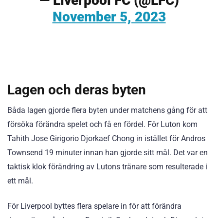
— Liverpool FC (@LFC)
November 5, 2023
Lagen och deras byten
Båda lagen gjorde flera byten under matchens gång för att
försöka förändra spelet och få en fördel. För Luton kom
Tahith Jose Girigorio Djorkaef Chong in istället för Andros
Townsend 19 minuter innan han gjorde sitt mål. Det var en
taktisk klok förändring av Lutons tränare som resulterade i
ett mål.
För Liverpool byttes flera spelare in för att förändra