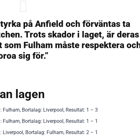
styrka på Anfield och förväntas ta
hen. Trots skador i laget, är deras
t som Fulham måste respektera oc
oroa sig för.”
an lagen
ulham, Bortalag: Liverpool, Resultat: 1 – 3
ulham, Bortalag: Liverpool, Resultat: 1 – 1
iverpool, Bortalag: Fulham, Resultat: 2 – 1