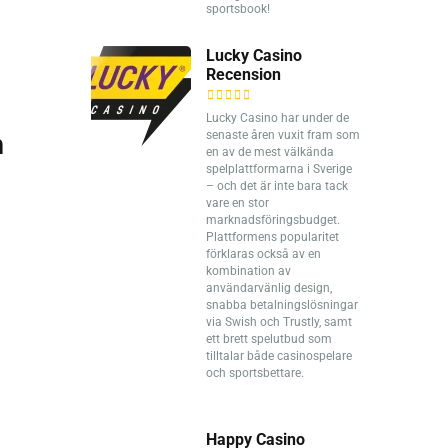
sportsbook!
Lucky Casino
Recension
Lucky Casino har under de
senaste åren vuxit fram som
h
en av de mest välkända
spelplattformarna i Sverige
– och det är inte bara tack
vare en stor
marknadsföringsbudget.
Plattformens popularitet
förklaras också av en
kombination av
användarvänlig design,
snabba betalningslösningar
via Swish och Trustly, samt
ett brett spelutbud som
tilltalar både casinospelare
och sportsbettare.
Happy Casino