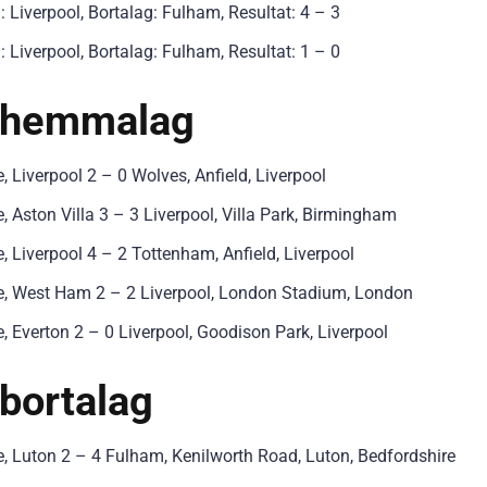
iverpool, Bortalag: Fulham, Resultat: 4 – 3
iverpool, Bortalag: Fulham, Resultat: 1 – 0
r hemmalag
Liverpool 2 – 0 Wolves, Anfield, Liverpool
Aston Villa 3 – 3 Liverpool, Villa Park, Birmingham
Liverpool 4 – 2 Tottenham, Anfield, Liverpool
, West Ham 2 – 2 Liverpool, London Stadium, London
Everton 2 – 0 Liverpool, Goodison Park, Liverpool
 bortalag
 Luton 2 – 4 Fulham, Kenilworth Road, Luton, Bedfordshire