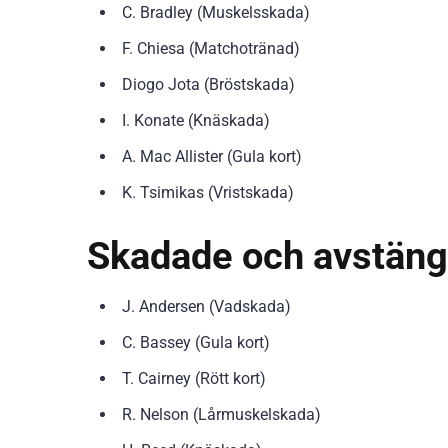
C. Bradley (Muskelsskada)
F. Chiesa (Matchotränad)
Diogo Jota (Bröstskada)
I. Konate (Knäskada)
A. Mac Allister (Gula kort)
K. Tsimikas (Vristskada)
Skadade och avstäng
J. Andersen (Vadskada)
C. Bassey (Gula kort)
T. Cairney (Rött kort)
R. Nelson (Lårmuskelskada)