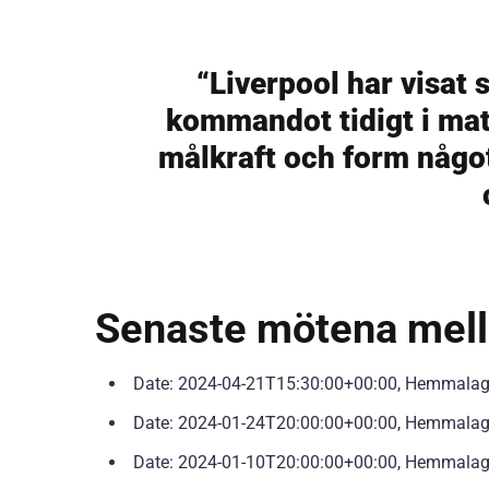
“Liverpool har visat 
kommandot tidigt i matc
målkraft och form någo
Senaste mötena mell
Date: 2024-04-21T15:30:00+00:00, Hemmalag: F
Date: 2024-01-24T20:00:00+00:00, Hemmalag: F
Date: 2024-01-10T20:00:00+00:00, Hemmalag: L