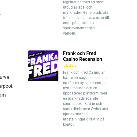
registrering med ett stort
utbud av spel och
marknader. Här erbjuds allt
,
från slots och live casino till
odds på de största
sportevenemangen i
världen.
Frank och Fred
Casino Recension
Frank och Fred Casino är
urva
bättre än någonsin och har
nu fått en ny spellicens, ett
rpool.
nytt utseende och en
uppdaterad plattform med
ham
en marknadsledande
sportsbook - Sätt in och
spela direkt med Swish och
njut av snabba
utbetalningar direkt in på
kontot!