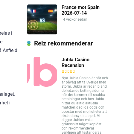
France mot Spain
2026-07-14
4 veckor sedan
elas i
de
Reiz rekommenderar
å Anfield
Jubla Casino
Recension
Nya Jubla Casino är här och
är påväg att ta Sverige med
storm. Jubla är redan bland
de ledande bettingsidorna
alaget.
när det kommer till snabba
betalningar och hos Jubla
het i
hittar du alltid aktuella
matcher, dagliga odds och
boostar med möjligheter att
skräddarsy dina spel. Vi
diggar Jublas enkla
gränssnitt något kopiöst
och rekommenderar
verkligen att testar deras