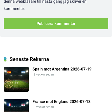
denna webbläsare till nästa gång jag skriver en
kommentar.
Senaste Rekarna
Spain mot Argentina 2026-07-19
3 veckor sedan
France mot England 2026-07-18
3 veckor sedan