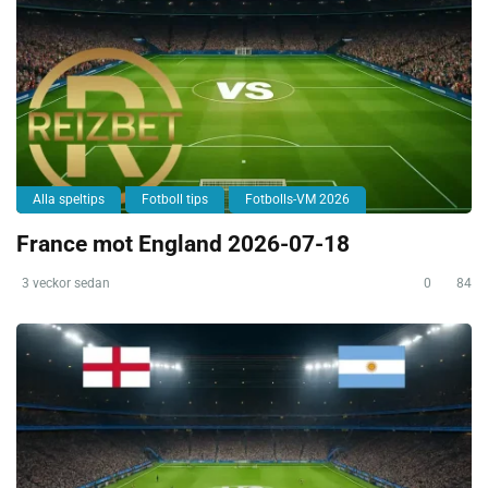
Alla speltips
Fotboll tips
Fotbolls-VM 2026
France mot England 2026-07-18
3 veckor sedan
0
84