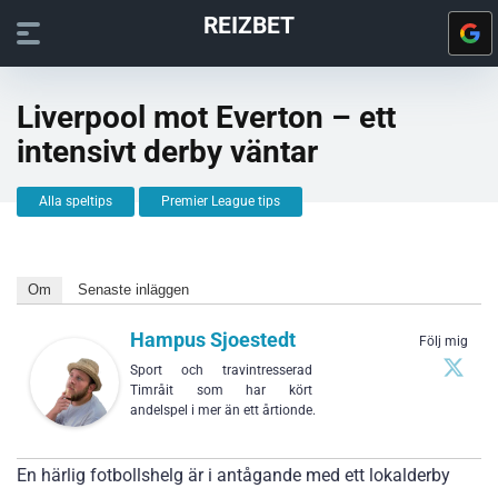
REIZBET
Liverpool mot Everton – ett
intensivt derby väntar
Alla speltips
Premier League tips
Om
Senaste inläggen
Hampus Sjoestedt
Följ mig
Sport och travintresserad
Timråit som har kört
andelspel i mer än ett årtionde.
En härlig fotbollshelg är i antågande med ett lokalderby