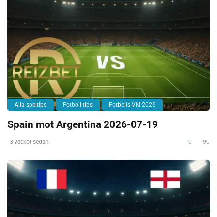
Alla speltips
Fotboll tips
Fotbolls-VM 2026
Spain mot Argentina 2026-07-19
3 veckor sedan
0
90