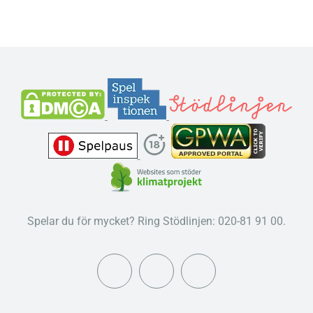
Spelar du för mycket? Ring Stödlinjen: 020-81 91 00.