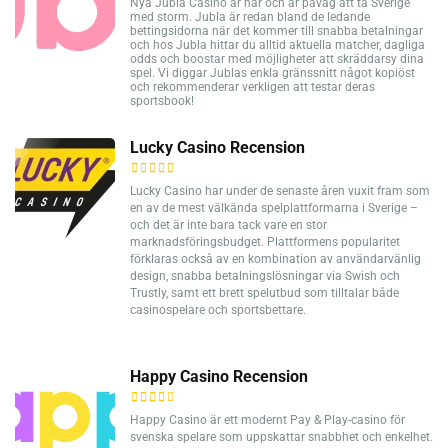
Nya Jubla Casino är här och är påväg att ta Sverige
med storm. Jubla är redan bland de ledande
bettingsidorna när det kommer till snabba betalningar
och hos Jubla hittar du alltid aktuella matcher, dagliga
odds och boostar med möjligheter att skräddarsy dina
spel. Vi diggar Jublas enkla gränssnitt något kopiöst
och rekommenderar verkligen att testar deras
sportsbook!
Lucky Casino Recension
Lucky Casino har under de senaste åren vuxit fram som
en av de mest välkända spelplattformarna i Sverige –
och det är inte bara tack vare en stor
marknadsföringsbudget. Plattformens popularitet
förklaras också av en kombination av användarvänlig
design, snabba betalningslösningar via Swish och
Trustly, samt ett brett spelutbud som tilltalar både
casinospelare och sportsbettare.
Happy Casino Recension
Happy Casino är ett modernt Pay & Play-casino för
svenska spelare som uppskattar snabbhet och enkelhet.