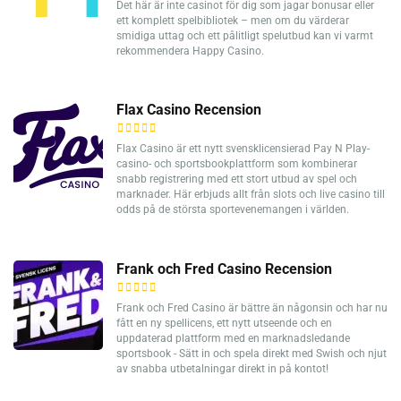
Det här är inte casinot för dig som jagar bonusar eller
ett komplett spelbibliotek – men om du värderar
smidiga uttag och ett pålitligt spelutbud kan vi varmt
rekommendera Happy Casino.
Flax Casino Recension
Flax Casino är ett nytt svensklicensierad Pay N Play-
casino- och sportsbookplattform som kombinerar
snabb registrering med ett stort utbud av spel och
marknader. Här erbjuds allt från slots och live casino till
odds på de största sportevenemangen i världen.
Frank och Fred Casino Recension
Frank och Fred Casino är bättre än någonsin och har nu
fått en ny spellicens, ett nytt utseende och en
uppdaterad plattform med en marknadsledande
sportsbook - Sätt in och spela direkt med Swish och njut
av snabba utbetalningar direkt in på kontot!