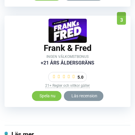
3
Frank & Fred
INGEN VÄLKOMSTBONUS
+21 ÅRS ÅLDERSGRÄNS
5.0
21+ Regler och villkor gäller
Spela nu
Läs recension
Läs mer