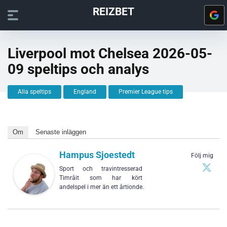
REIZBET
Liverpool mot Chelsea 2026-05-
09 speltips och analys
Alla speltips
England
Premier League tips
Om
Senaste inläggen
Hampus Sjoestedt
Följ mig
Sport och travintresserad
Timråit som har kört
andelspel i mer än ett årtionde.