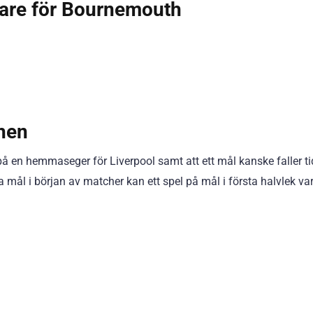
are för Bournemouth
chen
å en hemmaseger för Liverpool samt att ett mål kanske faller tid
mål i början av matcher kan ett spel på mål i första halvlek var