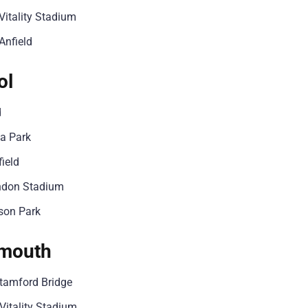
itality Stadium
Anfield
ol
d
la Park
ield
ndon Stadium
son Park
emouth
tamford Bridge
Vitality Stadium