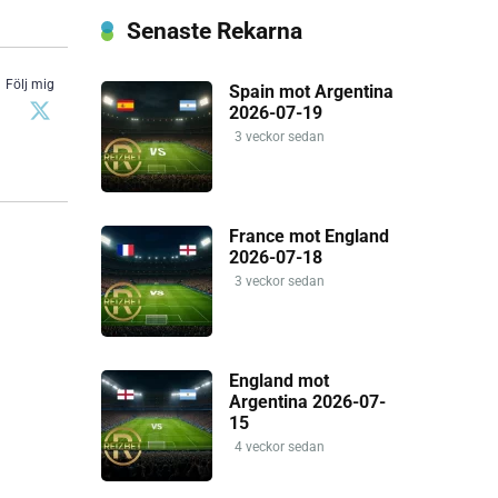
Senaste Rekarna
Följ mig
Spain mot Argentina
2026-07-19
3 veckor sedan
France mot England
2026-07-18
3 veckor sedan
England mot
Argentina 2026-07-
15
4 veckor sedan