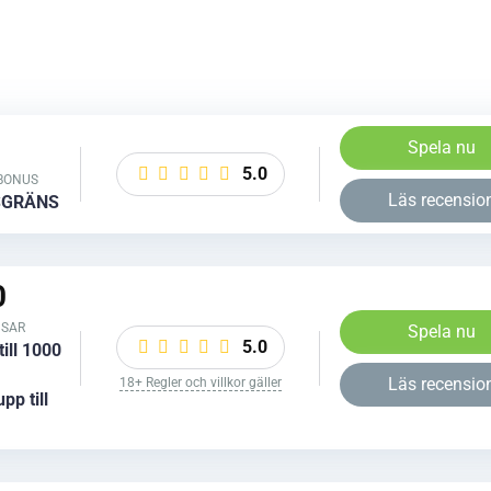
a
Spela nu
5.0
BONUS
Läs recensio
SGRÄNS
0
USAR
Spela nu
5.0
ill 1000
Läs recensio
18+ Regler och villkor gäller
p till