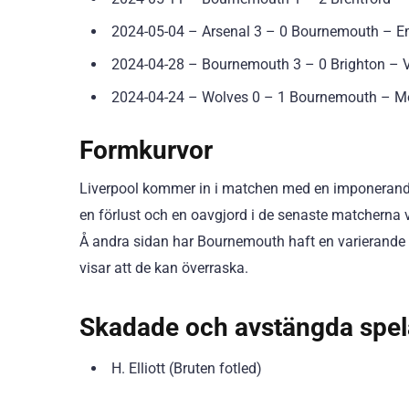
2024-05-04 – Arsenal 3 – 0 Bournemouth – E
2024-04-28 – Bournemouth 3 – 0 Brighton – V
2024-04-24 – Wolves 0 – 1 Bournemouth – M
Formkurvor
Liverpool kommer in i matchen med en imponerande 
en förlust och en oavgjord i de senaste matcherna v
Å andra sidan har Bournemouth haft en varierande p
visar att de kan överraska.
Skadade och avstängda spela
H. Elliott (Bruten fotled)