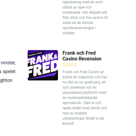
registrering med ett stort
utbud av spel och
marknader. Här erbjuds allt
från slots och live casino till
odds på de största
sportevenemangen i
världen.
Frank och Fred
Casino Recension
inster,
 spelet.
Frank och Fred Casino är
bättre än någonsin och har
ighton
nu fått en ny spellicens, ett
nytt utseende och en
uppdaterad plattform med
en marknadsledande
sportsbook - Sätt in och
spela direkt med Swish och
njut av snabba
utbetalningar direkt in på
kontot!