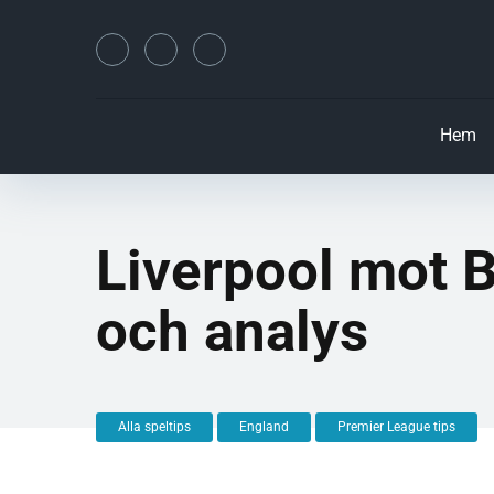
Hem
Liverpool mot 
och analys
Alla speltips
England
Premier League tips