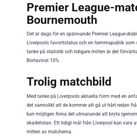
Premier League-matc
Bournemouth
Det är dags för en spännande Premier League-drabb
Liverpools favoritstatus och en hemmapublik som st
tanke på statistik och tidigare möten är det förvä
Bortavinst 10%.
Trolig matchbild
Med tanke på Liverpools aktuella form med en anfal
det sannolikt att de kommer att gå ut hårt redan fr
kan möjligen finna det utmanande att bryta igenom
skadelistan. Ett tidigt mål från Liverpool kan vara a
mitten av matcherna.