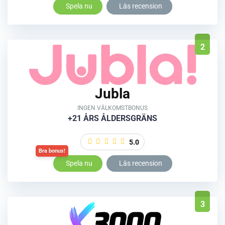
Spela nu
Läs recension
2
Jubla
INGEN VÄLKOMSTBONUS
+21 ÅRS ÅLDERSGRÄNS
5.0
Spela nu
Läs recension
3