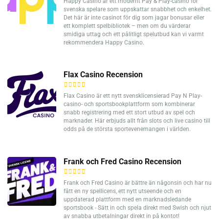
Happy Casino är ett modernt Pay & Play-casino för
svenska spelare som uppskattar snabbhet och enkelhet.
Det här är inte casinot för dig som jagar bonusar eller
ett komplett spelbibliotek – men om du värderar
smidiga uttag och ett pålitligt spelutbud kan vi varmt
rekommendera Happy Casino.
Flax Casino Recension
Flax Casino är ett nytt svensklicensierad Pay N Play-
casino- och sportsbookplattform som kombinerar
snabb registrering med ett stort utbud av spel och
marknader. Här erbjuds allt från slots och live casino till
odds på de största sportevenemangen i världen.
Frank och Fred Casino Recension
Frank och Fred Casino är bättre än någonsin och har nu
fått en ny spellicens, ett nytt utseende och en
uppdaterad plattform med en marknadsledande
sportsbook - Sätt in och spela direkt med Swish och njut
av snabba utbetalningar direkt in på kontot!