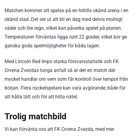
Matchen kommer att spelas på en hittills okänd arena i en
okänd stad. Det ser ut att bli en dag med delvis molnigt
väder och lite regn, vilket kan påverka spelet på planen.
Temperaturen förväntas ligga runt 22 grader, vilket bör ge
ganska goda spelmöjligheter för båda lagen.
Med Lincoln Red Imps starka försvarsstatistik och FK
Crvena Zvezdas tunga anfall så är det en match där
mycket handlar om vem som får kontroll över tempot från
början. Flera nyckelspelare kan vara avgörande, både för
att hålla tätt och för att hitta nätet.
Trolig matchbild
Vi kan förvänta oss att FK Crvena Zvezda, med mer