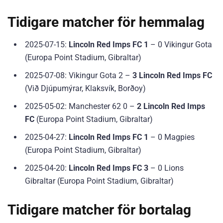
Tidigare matcher för hemmalag
2025-07-15:
Lincoln Red Imps FC 1
– 0 Vikingur Gota
(Europa Point Stadium, Gibraltar)
2025-07-08: Vikingur Gota 2 –
3 Lincoln Red Imps FC
(Við Djúpumýrar, Klaksvík, Borðoy)
2025-05-02: Manchester 62 0 –
2 Lincoln Red Imps
FC
(Europa Point Stadium, Gibraltar)
2025-04-27:
Lincoln Red Imps FC 1
– 0 Magpies
(Europa Point Stadium, Gibraltar)
2025-04-20:
Lincoln Red Imps FC 3
– 0 Lions
Gibraltar (Europa Point Stadium, Gibraltar)
Tidigare matcher för bortalag