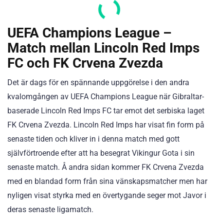
UEFA Champions League –
Match mellan Lincoln Red Imps
FC och FK Crvena Zvezda
Det är dags för en spännande uppgörelse i den andra
kvalomgången av UEFA Champions League när Gibraltar-
baserade Lincoln Red Imps FC tar emot det serbiska laget
FK Crvena Zvezda. Lincoln Red Imps har visat fin form på
senaste tiden och kliver in i denna match med gott
självförtroende efter att ha besegrat Vikingur Gota i sin
senaste match. Å andra sidan kommer FK Crvena Zvezda
med en blandad form från sina vänskapsmatcher men har
nyligen visat styrka med en övertygande seger mot Javor i
deras senaste ligamatch.