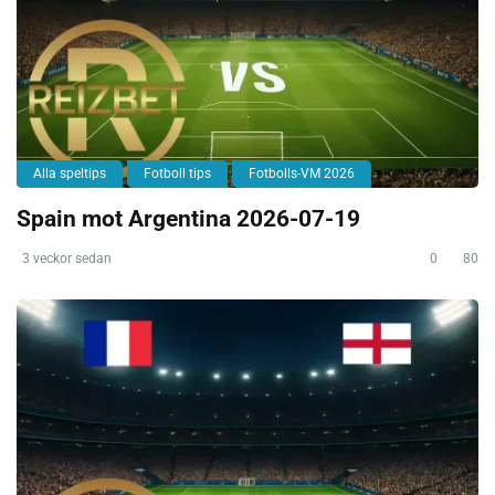
Alla speltips
Fotboll tips
Fotbolls-VM 2026
Spain mot Argentina 2026-07-19
3 veckor sedan
0
80