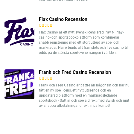
Flax Casino Recension
Flax Casino är ett nytt svensklicensierad Pay N Play-
casino- och sportsbookplattform som kombinerar
snabb registrering med ett stort utbud av spel och
marknader. Här erbjuds allt från slots och live casino till
odds på de största sportevenemangen i världen.
Frank och Fred Casino Recension
Frank och Fred Casino är bättre än någonsin och har nu
fått en ny spellicens, ett nytt utseende och en
uppdaterad plattform med en marknadsledande
sportsbook - Sätt in och spela direkt med Swish och njut
av snabba utbetalningar direkt in på kontot!