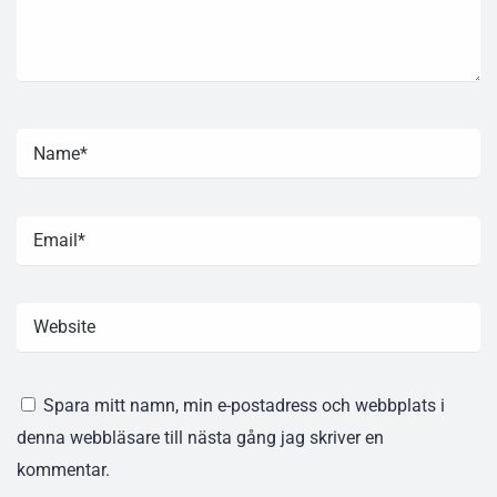
Spara mitt namn, min e-postadress och webbplats i
denna webbläsare till nästa gång jag skriver en
kommentar.