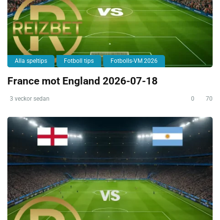
Alla speltips
Fotboll tips
Fotbolls-VM 2026
France mot England 2026-07-18
3 veckor sedan
0
70