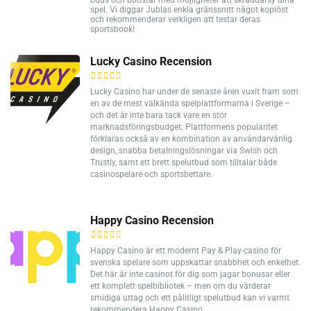
odds och boostar med möjligheter att skräddarsy dina
spel. Vi diggar Jublas enkla gränssnitt något kopiöst
och rekommenderar verkligen att testar deras
sportsbook!
Lucky Casino Recension
Lucky Casino har under de senaste åren vuxit fram som
en av de mest välkända spelplattformarna i Sverige –
och det är inte bara tack vare en stor
marknadsföringsbudget. Plattformens popularitet
förklaras också av en kombination av användarvänlig
design, snabba betalningslösningar via Swish och
Trustly, samt ett brett spelutbud som tilltalar både
casinospelare och sportsbettare.
Happy Casino Recension
Happy Casino är ett modernt Pay & Play-casino för
svenska spelare som uppskattar snabbhet och enkelhet.
Det här är inte casinot för dig som jagar bonusar eller
ett komplett spelbibliotek – men om du värderar
smidiga uttag och ett pålitligt spelutbud kan vi varmt
rekommendera Happy Casino.