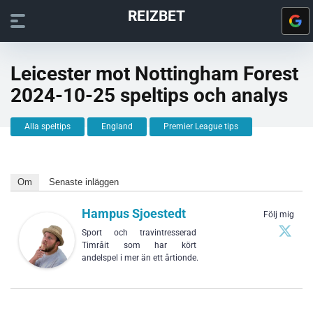
REIZBET
Leicester mot Nottingham Forest
2024-10-25 speltips och analys
Alla speltips
England
Premier League tips
Om
Senaste inläggen
Hampus Sjoestedt
Följ mig
Sport och travintresserad
Timråit som har kört
andelspel i mer än ett årtionde.