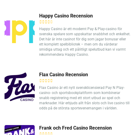
Happy Casino Recension
Happy Casino är ett modernt Pay & Play-casino för
svenska spelare som uppskattar snabbhet och enkelhet.
Det här är inte casinot för dig som jagar bonusar eller
ett komplett spelbibliotek – men om du värderar
smidiga uttag och ett pålitligt spelutbud kan vi varmt
rekommendera Happy Casino.
Flax Casino Recension
Flax Casino är ett nytt svensklicensierad Pay N Play-
casino- och sportsbookplattform som kombinerar
snabb registrering med ett stort utbud av spel och
marknader. Här erbjuds allt från slots och live casino till
odds på de största sportevenemangen i världen.
Frank och Fred Casino Recension