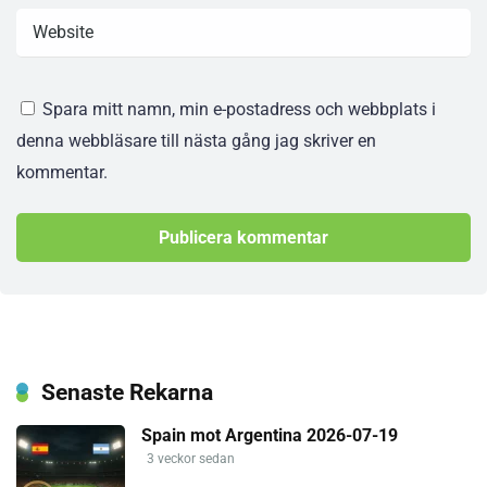
Spara mitt namn, min e-postadress och webbplats i
denna webbläsare till nästa gång jag skriver en
kommentar.
Senaste Rekarna
Spain mot Argentina 2026-07-19
3 veckor sedan