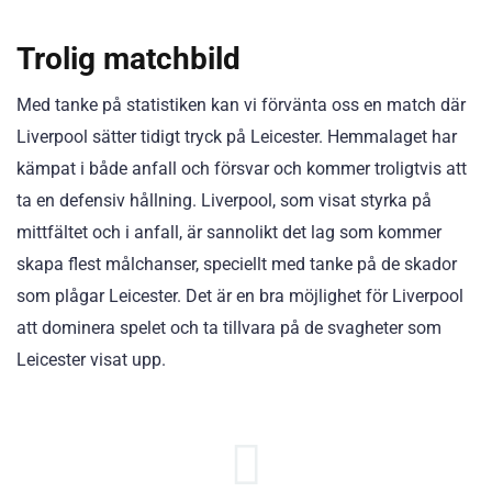
Trolig matchbild
Med tanke på statistiken kan vi förvänta oss en match där
Liverpool sätter tidigt tryck på Leicester. Hemmalaget har
kämpat i både anfall och försvar och kommer troligtvis att
ta en defensiv hållning. Liverpool, som visat styrka på
mittfältet och i anfall, är sannolikt det lag som kommer
skapa flest målchanser, speciellt med tanke på de skador
som plågar Leicester. Det är en bra möjlighet för Liverpool
att dominera spelet och ta tillvara på de svagheter som
Leicester visat upp.