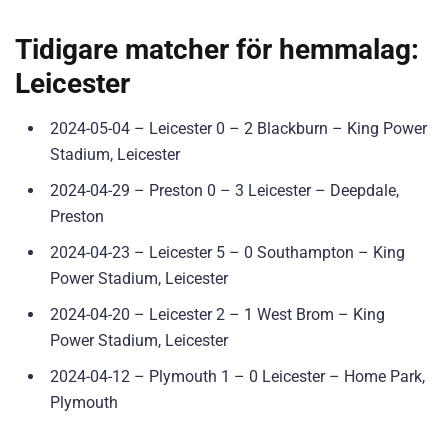
Tidigare matcher för hemmalag:
Leicester
2024-05-04 – Leicester 0 – 2 Blackburn – King Power
Stadium, Leicester
2024-04-29 – Preston 0 – 3 Leicester – Deepdale,
Preston
2024-04-23 – Leicester 5 – 0 Southampton – King
Power Stadium, Leicester
2024-04-20 – Leicester 2 – 1 West Brom – King
Power Stadium, Leicester
2024-04-12 – Plymouth 1 – 0 Leicester – Home Park,
Plymouth