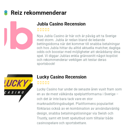
Reiz rekommenderar
Jubla Casino Recension
Nya Jubla Casino är här och är påväg att ta Sverige
med storm. Jubla är redan bland de ledande
bettingsidorna när det kommer till snabba betalningar
och hos Jubla hittar du alltid aktuella matcher, dagliga
odds och boostar med möjligheter att skräddarsy dina
spel. Vi diggar Jublas enkla gränssnitt något kopiöst
och rekommenderar verkligen att testar deras
sportsbook!
Lucky Casino Recension
Lucky Casino har under de senaste åren vuxit fram som
en av de mest välkända spelplattformarna i Sverige –
och det är inte bara tack vare en stor
marknadsföringsbudget. Plattformens popularitet
förklaras också av en kombination av användarvänlig
design, snabba betalningslösningar via Swish och
Trustly, samt ett brett spelutbud som tilltalar både
casinospelare och sportsbettare.