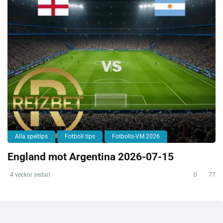
Alla speltips
Fotboll tips
Fotbolls-VM 2026
England mot Argentina 2026-07-15
4 veckor sedan
0
77