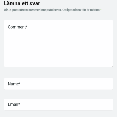
Lämna ett svar
Din e-postadress kommer inte publiceras.
Obligatoriska fält är märkta
*