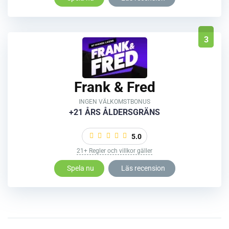
3
Frank & Fred
INGEN VÄLKOMSTBONUS
+21 ÅRS ÅLDERSGRÄNS
5.0
21+ Regler och villkor gäller
Spela nu
Läs recension