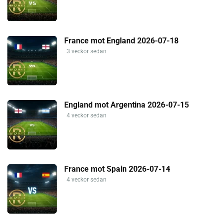
France mot England 2026-07-18
3 veckor sedan
England mot Argentina 2026-07-15
4 veckor sedan
France mot Spain 2026-07-14
4 veckor sedan