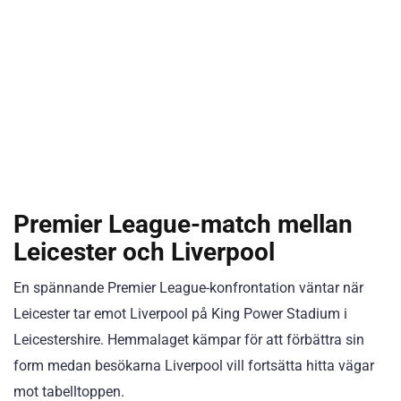
Premier League-match mellan
Leicester och Liverpool
En spännande Premier League-konfrontation väntar när
Leicester tar emot Liverpool på King Power Stadium i
Leicestershire. Hemmalaget kämpar för att förbättra sin
form medan besökarna Liverpool vill fortsätta hitta vägar
mot tabelltoppen.