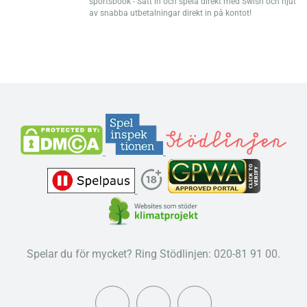
sportsbook - Sätt in och spela direkt med Swish och njut
av snabba utbetalningar direkt in på kontot!
Spelar du för mycket? Ring Stödlinjen: 020-81 91 00.