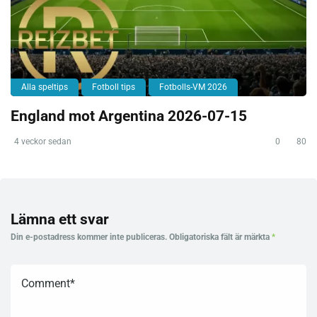
Alla speltips
Fotboll tips
Fotbolls-VM 2026
England mot Argentina 2026-07-15
4 veckor sedan
0
80
Lämna ett svar
Din e-postadress kommer inte publiceras.
Obligatoriska fält är märkta
*