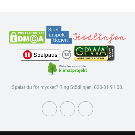
Spelar du för mycket? Ring Stödlinjen: 020-81 91 00.