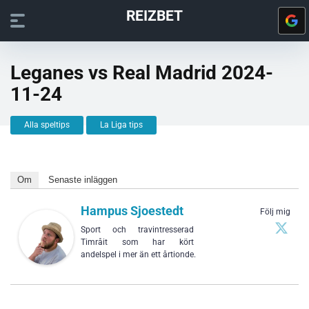
REIZBET
Leganes vs Real Madrid 2024-
11-24
Alla speltips
La Liga tips
Om
Senaste inläggen
Hampus Sjoestedt
Följ mig
Sport och travintresserad
Timråit som har kört
andelspel i mer än ett årtionde.