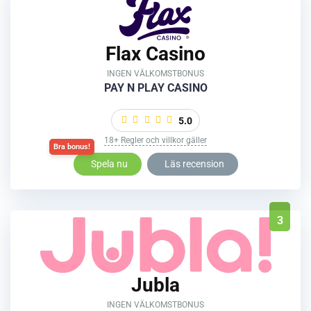
Flax Casino
INGEN VÄLKOMSTBONUS
PAY N PLAY CASINO
5.0
18+ Regler och villkor gäller
Spela nu
Läs recension
3
Jubla
INGEN VÄLKOMSTBONUS