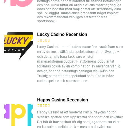
bettingsidorna när det kommer till snabba betalningar
och hos Jubla hittar du alltid aktuella matcher, dagliga
odds och boostar med möjligheter att skräddarsy dina
spel. Vi diggar Jublas enkla gränssnitt något kopiöst
och rekommenderar verkligen att testar deras
sportsbook!
Lucky Casino Recension
Lucky Casino har under de senaste åren vuxit fram som
en av de mest välkända spelplattformarna i Sverige –
och det är inte bara tack vare en stor
marknadsföringsbudget. Plattformens popularitet
förklaras också av en kombination av användarvänlig
design, snabba betalningslösningar via Swish och
Trustly, samt ett brett spelutbud som tilltalar både
casinospelare och sportsbettare.
Happy Casino Recension
Happy Casino är ett modernt Pay & Play-casino för
svenska spelare som uppskattar snabbhet och enkelhet.
Det här är inte casinot för dig som jagar bonusar eller
ett komplett spelbibliotek – men om du värderar