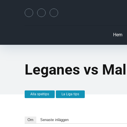
Hem
Leganes vs Mal
Alla speltips
La Liga tips
Om
Senaste inläggen