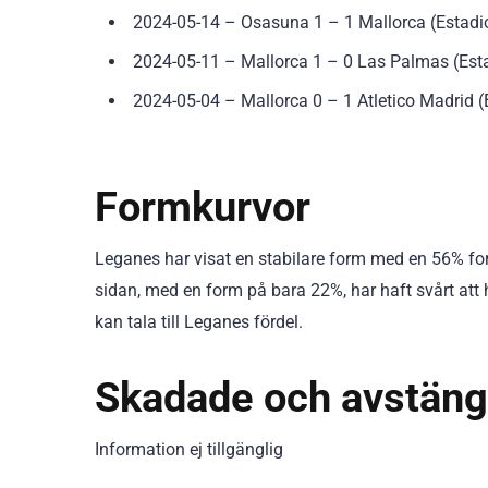
2024-05-14 – Osasuna 1 – 1 Mallorca (Estadio
2024-05-11 – Mallorca 1 – 0 Las Palmas (Est
2024-05-04 – Mallorca 0 – 1 Atletico Madrid 
Formkurvor
Leganes har visat en stabilare form med en 56% for
sidan, med en form på bara 22%, har haft svårt att h
kan tala till Leganes fördel.
Skadade och avstäng
Information ej tillgänglig