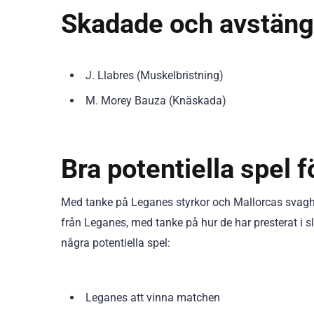
Skadade och avstängd
J. Llabres (Muskelbristning)
M. Morey Bauza (Knäskada)
Bra potentiella spel 
Med tanke på Leganes styrkor och Mallorcas svaghe
från Leganes, med tanke på hur de har presterat i s
några potentiella spel:
Leganes att vinna matchen