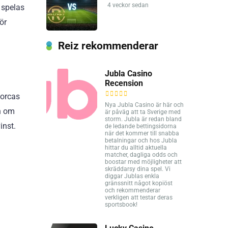
4 veckor sedan
 spelas
ör
Reiz rekommenderar
Jubla Casino
Recension
lorcas
Nya Jubla Casino är här och
en om
är påväg att ta Sverige med
storm. Jubla är redan bland
inst.
de ledande bettingsidorna
när det kommer till snabba
betalningar och hos Jubla
hittar du alltid aktuella
matcher, dagliga odds och
boostar med möjligheter att
skräddarsy dina spel. Vi
diggar Jublas enkla
gränssnitt något kopiöst
och rekommenderar
verkligen att testar deras
sportsbook!