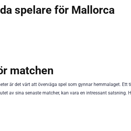
a spelare för Mallorca
för matchen
ter är det värt att överväga spel som gynnar hemmalaget. Ett t
lutet av sina senaste matcher, kan vara en intressant satsning. H