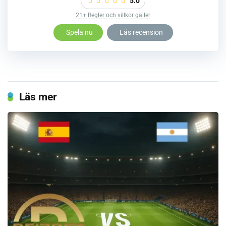
5.0
21+ Regler och villkor gäller
Spela nu
Läs recension
Läs mer