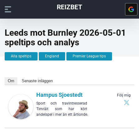
REIZBET
Leeds mot Burnley 2026-05-01
speltips och analys
Alla speltips
England
Premier League tips
Om
Senaste inläggen
Hampus Sjoestedt
Följ mig
Sport och travintresserad
Timråit som har kört
andelspel i mer än ett årtionde.