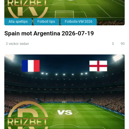
Alla speltips
Fotboll tips
Fotbolls-VM 2026
Spain mot Argentina 2026-07-19
3 veckor sedan
0
90