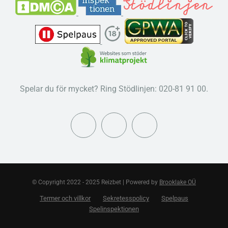
Spelar du för mycket? Ring Stödlinjen: 020-81 91 00.
© Copyright 2022 - 2025 Reizbet | Powered by
Brooklake OÜ
Termer och villkor
Sekretesspolicy
Spelpaus
Spelinspektionen