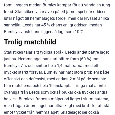
form i ryggen medan Burnley kämpar för att vända en tung
trend. Statistiken visar även på ett jämnt spel där oddsen
lutar något till hemmalagets fördel, men där krysset är lika
sannolikt. Leeds har 45 % chans enligt oddsen, medan
Burnleys vinstchans ligger så lågt som 10 %.
Trolig matchbild
Statistiken talar sitt tydliga språk; Leeds är det bättre laget
just nu. Hemmalaget har klart bättre form (60 %) mot
Burnleys 7 % och snittar hela 1,4 mål framåt med ett
mycket starkt försvar. Burnley har haft stora problem både
offensivt och defensivt, med endast 2 mål på de senaste
fem matcherna och hela 10 insläppta. Tidiga mål är inte
ovanliga från Leeds som också brukar öka trycket i andra
halvlek. Burnleys främsta målperiod ligger i slutminuterna,
men frågan är om laget har tillräckligt med kraft för att stå
emot trycket från hemmalaget. Skadeläget ser också