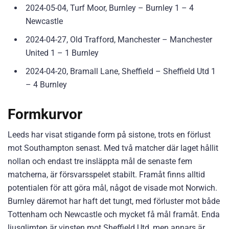
2024-05-04, Turf Moor, Burnley – Burnley 1 – 4
Newcastle
2024-04-27, Old Trafford, Manchester – Manchester
United 1 – 1 Burnley
2024-04-20, Bramall Lane, Sheffield – Sheffield Utd 1
– 4 Burnley
Formkurvor
Leeds har visat stigande form på sistone, trots en förlust
mot Southampton senast. Med två matcher där laget hållit
nollan och endast tre insläppta mål de senaste fem
matcherna, är försvarsspelet stabilt. Framåt finns alltid
potentialen för att göra mål, något de visade mot Norwich.
Burnley däremot har haft det tungt, med förluster mot både
Tottenham och Newcastle och mycket få mål framåt. Enda
ljusglimten är vinsten mot Sheffield Utd, men annars är