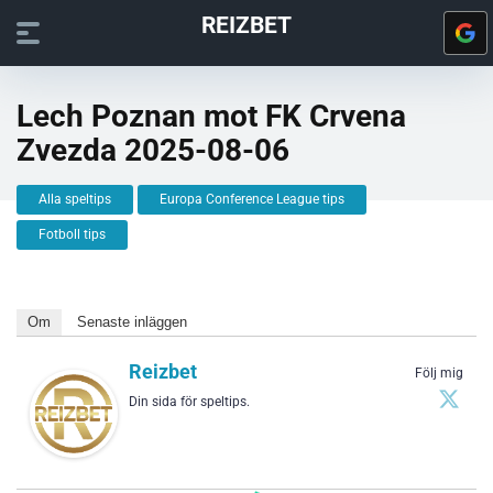
REIZBET
Lech Poznan mot FK Crvena
Zvezda 2025-08-06
Alla speltips
Europa Conference League tips
Fotboll tips
Om
Senaste inläggen
Reizbet
Följ mig
Din sida för speltips.