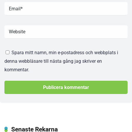
Spara mitt namn, min e-postadress och webbplats i
denna webbläsare till nästa gång jag skriver en
kommentar.
Senaste Rekarna