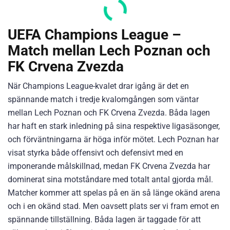
UEFA Champions League –
Match mellan Lech Poznan och
FK Crvena Zvezda
När Champions League-kvalet drar igång är det en
spännande match i tredje kvalomgången som väntar
mellan Lech Poznan och FK Crvena Zvezda. Båda lagen
har haft en stark inledning på sina respektive ligasäsonger,
och förväntningarna är höga inför mötet. Lech Poznan har
visat styrka både offensivt och defensivt med en
imponerande målskillnad, medan FK Crvena Zvezda har
dominerat sina motståndare med totalt antal gjorda mål.
Matcher kommer att spelas på en än så länge okänd arena
och i en okänd stad. Men oavsett plats ser vi fram emot en
spännande tillställning. Båda lagen är taggade för att