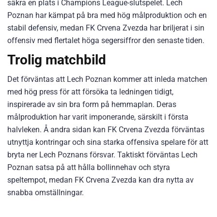
säkra en plats i Champions League-slutspelet. Lech
Poznan har kämpat på bra med hög målproduktion och en
stabil defensiv, medan FK Crvena Zvezda har briljerat i sin
offensiv med flertalet höga segersiffror den senaste tiden.
Trolig matchbild
Det förväntas att Lech Poznan kommer att inleda matchen
med hög press för att försöka ta ledningen tidigt,
inspirerade av sin bra form på hemmaplan. Deras
målproduktion har varit imponerande, särskilt i första
halvleken. Å andra sidan kan FK Crvena Zvezda förväntas
utnyttja kontringar och sina starka offensiva spelare för att
bryta ner Lech Poznans försvar. Taktiskt förväntas Lech
Poznan satsa på att hålla bollinnehav och styra
speltempot, medan FK Crvena Zvezda kan dra nytta av
snabba omställningar.