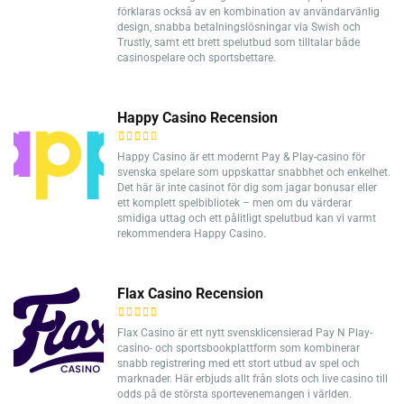
förklaras också av en kombination av användarvänlig
design, snabba betalningslösningar via Swish och
Trustly, samt ett brett spelutbud som tilltalar både
casinospelare och sportsbettare.
Happy Casino Recension
Happy Casino är ett modernt Pay & Play-casino för
svenska spelare som uppskattar snabbhet och enkelhet.
Det här är inte casinot för dig som jagar bonusar eller
ett komplett spelbibliotek – men om du värderar
smidiga uttag och ett pålitligt spelutbud kan vi varmt
rekommendera Happy Casino.
Flax Casino Recension
Flax Casino är ett nytt svensklicensierad Pay N Play-
casino- och sportsbookplattform som kombinerar
snabb registrering med ett stort utbud av spel och
marknader. Här erbjuds allt från slots och live casino till
odds på de största sportevenemangen i världen.