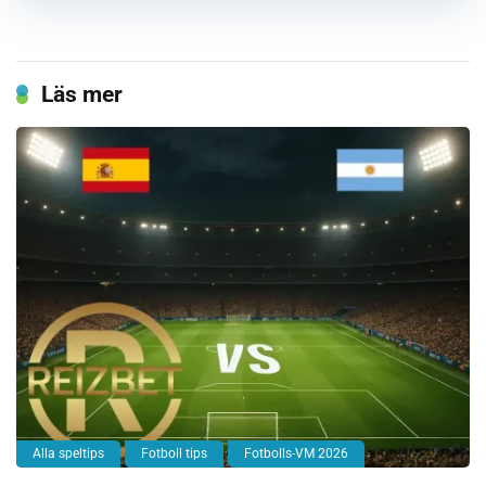
Läs mer
Alla speltips
Fotboll tips
Fotbolls-VM 2026