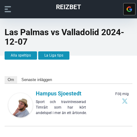
REIZBET
Las Palmas vs Valladolid 2024-
12-07
Alla speltips
La Liga tips
Om
Senaste inläggen
Hampus Sjoestedt
Följ mig
Sport och travintresserad
Timråit som har kört
andelspel i mer än ett årtionde.