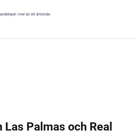
andelspel i mer än ett årtionde.
n Las Palmas och Real