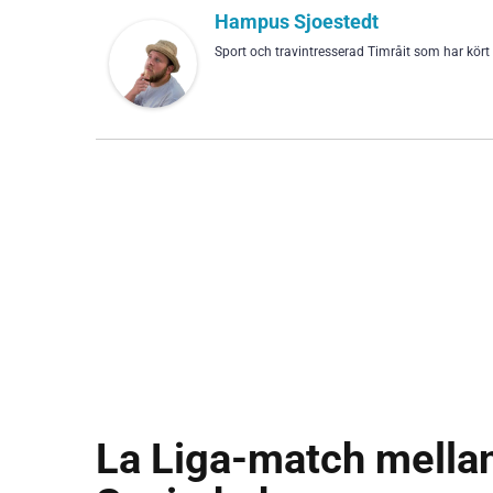
Hampus Sjoestedt
Sport och travintresserad Timråit som har kört 
La Liga-match mella