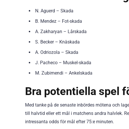
N. Aguerd – Skada
B. Mendez – Fot-skada
A. Zakharyan – Lårskada
S. Becker – Knäskada
A. Odriozola – Skada
J. Pacheco – Muskel-skada
M. Zubimendi – Ankelskada
Bra potentiella spel 
Med tanke på de senaste inbördes mötena och lagen
till halvtid eller ett mål i matchens andra halvlek.
intressanta odds för mål efter 75:e minuten.