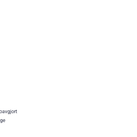
oavgjort
 ge