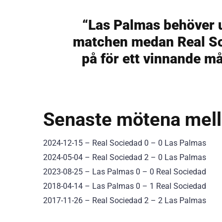
“Las Palmas behöver u
matchen medan Real Soc
på för ett vinnande m
Senaste mötena mell
2024-12-15 – Real Sociedad 0 – 0 Las Palmas
2024-05-04 – Real Sociedad 2 – 0 Las Palmas
2023-08-25 – Las Palmas 0 – 0 Real Sociedad
2018-04-14 – Las Palmas 0 – 1 Real Sociedad
2017-11-26 – Real Sociedad 2 – 2 Las Palmas