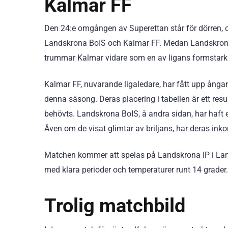
Kalmar FF
Den 24:e omgången av Superettan står för dörren, o
Landskrona BoIS och Kalmar FF. Medan Landskrona fö
trummar Kalmar vidare som en av ligans formstark
Kalmar FF, nuvarande ligaledare, har fått upp ångan
denna säsong. Deras placering i tabellen är ett res
behövts. Landskrona BoIS, å andra sidan, har haft 
Även om de visat glimtar av briljans, har deras ink
Matchen kommer att spelas på Landskrona IP i Lan
med klara perioder och temperaturer runt 14 grader.
Trolig matchbild