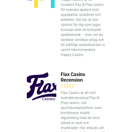
modernt Pay & Play-casino
för svenska spelare som
uppskattar snabbhet och
enkelhet. Det här är inte
casinot för dig som jagar
bonusar eller ett komplett
spelbibliotek – men om du
värderar smidiga uttag och
ett pålitligt spelutbud kan vi
varmt rekommendera
Happy Casino.
Flax Casino
Recension
Flax Casino är ett nytt
svensklicensierad Pay N
Play-casino- och
sportsbookplattform som
kombinerar snabb
registrering med ett stort
utbud av spel och
marknader. Här erbjuds allt