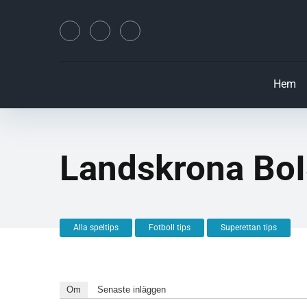
Hem
Landskrona BoI
Alla speltips
Fotboll tips
Superettan tips
Om
Senaste inläggen