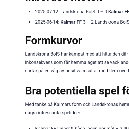
2025-07-12: Landskrona BoIS 0 – 0
Kalmar F
2025-06-14:
Kalmar FF 3
– 2 Landskrona BoIS
Formkurvor
Landskrona BoIS har kämpat med att hitta den där e
inkonsekvens som får hemmalaget att se vacklande ut
surfar på en våg av positiva resultat med flera övert
Bra potentiella spel 
Med tanke på Kalmars form och Landskronas hemma
några intressanta spelidéer:
Kalmar FF vinner & båda lagen gör mål – 3.40