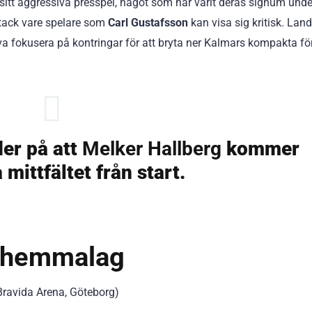
itt aggressiva presspel, något som har varit deras signum unde
 tack vare spelare som
Carl Gustafsson
kan visa sig kritisk. Lan
a fokusera på kontringar för att bryta ner Kalmars kompakta fö
er på att
Melker Hallberg
kommer
mittfältet från start.
r hemmalag
ravida Arena, Göteborg)