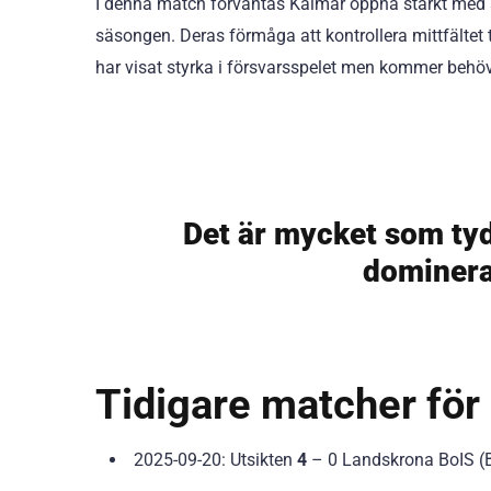
I denna match förväntas Kalmar öppna starkt med s
säsongen. Deras förmåga att kontrollera mittfältet
har visat styrka i försvarsspelet men kommer behöv
Det är mycket som tyd
dominera 
Tidigare matcher fö
2025-09-20: Utsikten
4
– 0 Landskrona BoIS (B