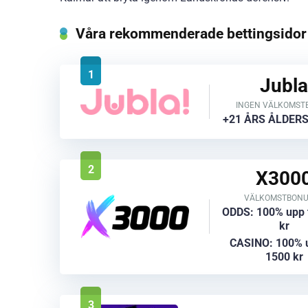
Våra rekommenderade bettingsidor
1
Jubl
INGEN VÄLKOMST
+21 ÅRS ÅLDER
2
X300
VÄLKOMSTBON
ODDS: 100% upp t
kr
CASINO: 100% up
1500 kr
3