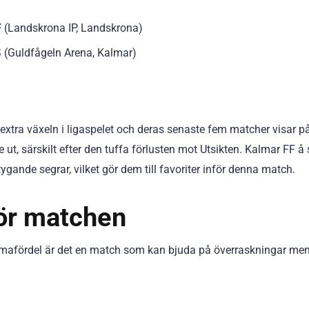
F
(Landskrona IP, Landskrona)
 (Guldfågeln Arena, Kalmar)
xtra växeln i ligaspelet och deras senaste fem matcher visar p
, särskilt efter den tuffa förlusten mot Utsikten. Kalmar FF å 
ygande segrar, vilket gör dem till favoriter inför denna match.
för matchen
fördel är det en match som kan bjuda på överraskningar men